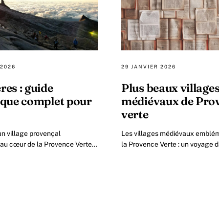
 2026
29 JANVIER 2026
res : guide
Plus beaux village
ique complet pour
médiévaux de Pro
verte
 un village provençal
Les villages médiévaux emblé
 au cœur de la Provence Verte
la Provence Verte : un voyage 
la merveilleuse région de la
La région de la Provence Verte,
te, Pourrières incarne.
forêts, montagnes.