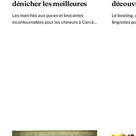
dénicher les meilleures
découvr
Les marchés aux puces et brocantes
Le bowling, 
incontournables pour les chineurs à Carcès
Brignoles po
en 2026 Dans la charmante commune de
Provence Ver
Carcès, nichée au cœur de la Provence.
qu’un simple 