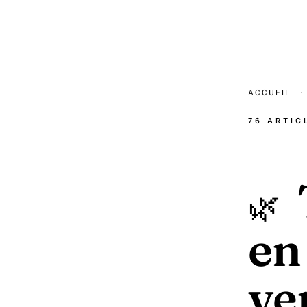
ACCUEIL
·
76 ARTIC
🌿
en
ve