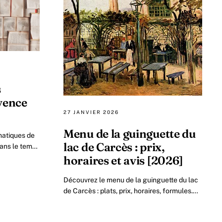
s
vence
27 JANVIER 2026
Menu de la guinguette du
matiques de
lac de Carcès : prix,
dans le temps
 située entre
horaires et avis [2026]
Découvrez le menu de la guinguette du lac
de Carcès : plats, prix, horaires, formules.
Comparez les options et préparez votre
visite avec nos conseils pratiques.