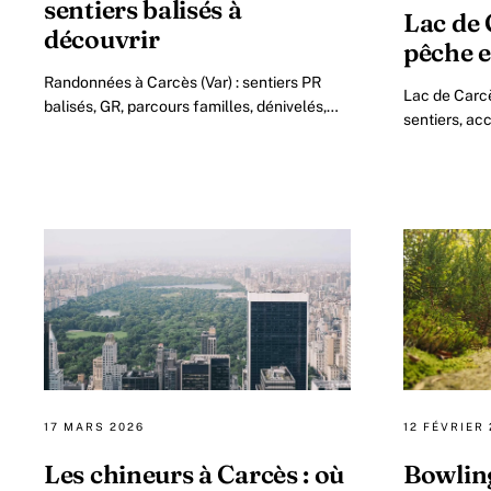
sentiers balisés à
Lac de 
découvrir
pêche e
Randonnées à Carcès (Var) : sentiers PR
Lac de Carcè
balisés, GR, parcours familles, dénivelés,
sentiers, ac
durées. Guide complet 2026 pour le Centre-
profiter du 
Var.
Var.
17 MARS 2026
12 FÉVRIER
Les chineurs à Carcès : où
Bowling