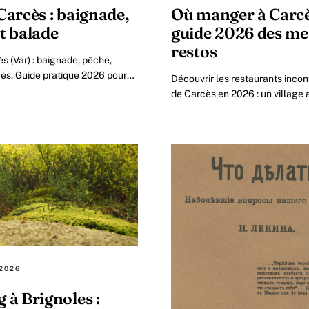
Carcès : baignade,
Où manger à Carcès
t balade
guide 2026 des mei
restos
s (Var) : baignade, pêche,
cès. Guide pratique 2026 pour
Découvrir les restaurants inco
plus grand plan d'eau du Centre-
de Carcès en 2026 : un village
la gastronomie provençale Au f
années, le village de Carcès.
 2026
 à Brignoles :