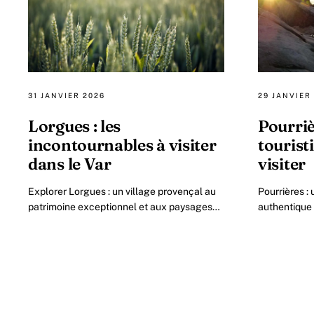
31 JANVIER 2026
29 JANVIER
Lorgues : les
Pourriè
incontournables à visiter
tourist
dans le Var
visiter
Explorer Lorgues : un village provençal au
Pourrières :
patrimoine exceptionnel et aux paysages
authentique
enchanteurs dans le Var en 2026 Située à
Située dans 
seulement 13 kilomètres.
Provence Ver