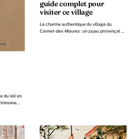
guide complet pour
visiter ce village
Le charme authentique du village du
Cannet-des-Maures : un joyau provençal à
découvrir en 2026 Situé au cœur du
département du Var, le Cannet-des-Maures.
n
e du Val en
atrimoine
ionale de la