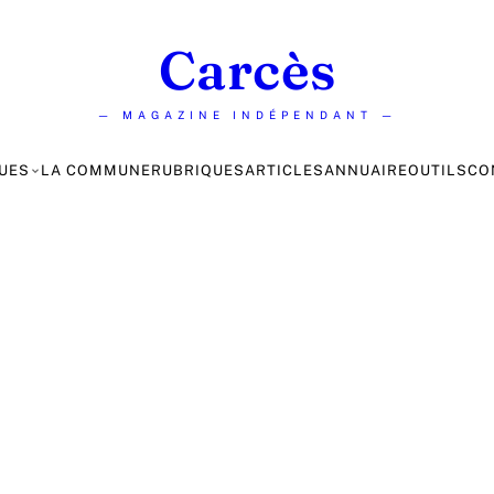
Carcès
— MAGAZINE INDÉPENDANT —
UES
LA COMMUNE
RUBRIQUES
ARTICLES
ANNUAIRE
OUTILS
CO