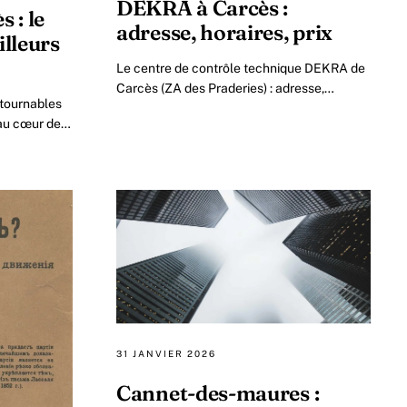
DEKRA à Carcès :
 : le
adresse, horaires, prix
lleurs
Le centre de contrôle technique DEKRA de
Carcès (ZA des Praderies) : adresse,
ntournables
horaires, prix indicatif, documents à
 au cœur de
apporter et déroulé du contrôle.
il des
31 JANVIER 2026
Cannet-des-maures :