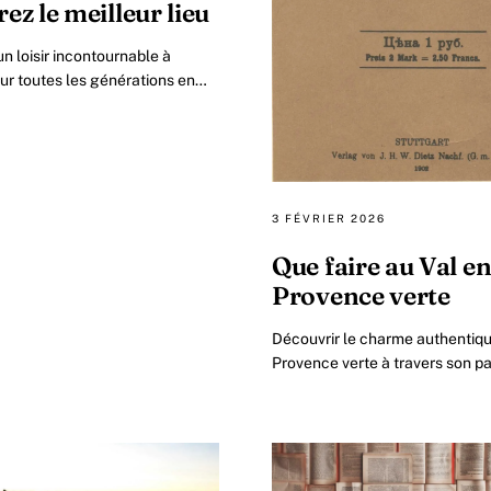
ez le meilleur lieu
un loisir incontournable à
ur toutes les générations en
te Le bowling est bien plus
jeu : c’est.
3 FÉVRIER 2026
Que faire au Val e
Provence verte
Découvrir le charme authentiqu
Provence verte à travers son p
local Situé dans la région mérid
France, le Val en Provence.