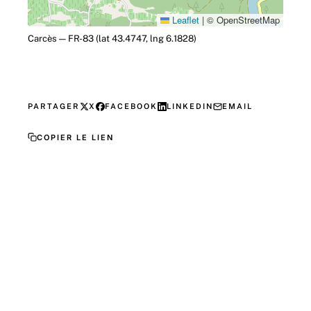
Leaflet
|
© OpenStreetMap
Carcès — FR-83 (lat 43.4747, lng 6.1828)
PARTAGER
X
FACEBOOK
LINKEDIN
EMAIL
COPIER LE LIEN