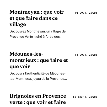
la région Provence-Alpes-Côte
d’Azur, Brignoles se.
Montmeyan : que voir
16 OCT. 2025
et que faire dans ce
village
Découvrez Montmeyan, un village de
Provence Verte niché à l’orée des
Gorges du Verdon Perché à 504
mètres d’altitude sur un promontoire
rocheux, Montmeyan.
Méounes-les-
14 OCT. 2025
montrieux : que faire et
que voir
Découvrir l’authenticité de Méounes-
les-Montrieux, joyau de la Provence
verte Situé dans le département du Var,
au cœur de la région Provence Verte.
Brignoles en Provence
18 SEPT. 2025
verte : que voir et faire