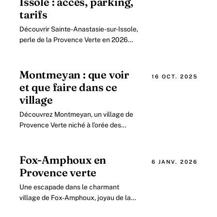
Issole : accès, parking,
tarifs
Découvrir Sainte-Anastasie-sur-Issole,
perle de la Provence Verte en 2026
Située dans le département du Var, au
cœur de la Provence Verte.
Montmeyan : que voir
16 OCT. 2025
et que faire dans ce
village
Découvrez Montmeyan, un village de
Provence Verte niché à l’orée des
Gorges du Verdon Perché à 504
mètres d’altitude sur un promontoire
rocheux, Montmeyan.
Fox-Amphoux en
6 JANV. 2026
Provence verte
Une escapade dans le charmant
village de Fox-Amphoux, joyau de la
Provence Verte en 2026 Situé à l’écart