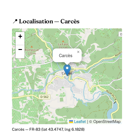
du tumulte touristique typique des
stations.
📍 Localisation — Carcès
+
−
×
Carcès
Leaflet
|
© OpenStreetMap
Carcès — FR-83 (lat 43.4747, lng 6.1828)