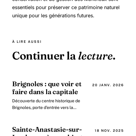
essentiels pour préserver ce patrimoine naturel
unique pour les générations futures.
À LIRE AUSSI
Continuer la
lecture
.
Brignoles : que voir et
20 JANV. 2026
faire dans la capitale
Découverte du centre historique de
Brignoles, porte d’entrée vers la
Provence verte en 2026 Au cœur de
la région Provence-Alpes-Côte
d’Azur, Brignoles se.
Sainte-Anastasie-sur-
18 NOV. 2025