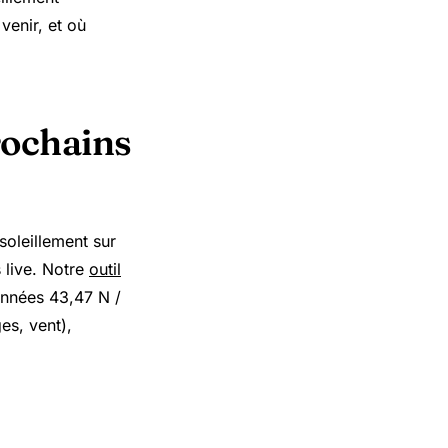
venir, et où
rochains
soleillement sur
 live. Notre
outil
onnées 43,47 N /
ges, vent),