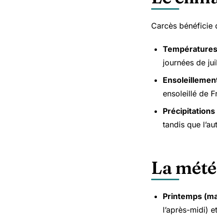
Carcès bénéficie 
Température
journées de ju
Ensoleillemen
ensoleillé de F
Précipitations
tandis que l’a
La mété
Printemps (ma
l’après-midi) 