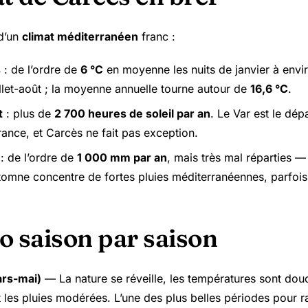
d’un
climat méditerranéen
franc :
s
: de l’ordre de
6 °C
en moyenne les nuits de janvier à env
illet-août ; la moyenne annuelle tourne autour de
16,6 °C
.
t
: plus de
2 700 heures de soleil par an
. Le Var est le dép
rance, et Carcès ne fait pas exception.
: de l’ordre de
1 000 mm par an
, mais très mal réparties — 
utomne concentre de fortes pluies méditerranéennes, parfoi
o saison par saison
rs-mai)
— La nature se réveille, les températures sont dou
et les pluies modérées. L’une des plus belles périodes pour 