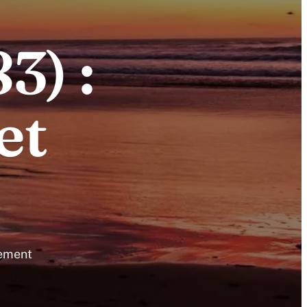
3) :
et
lement