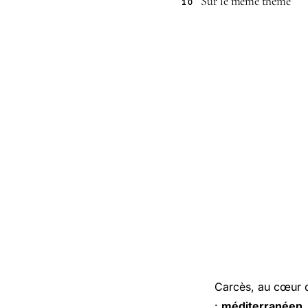
Sur le même thème
10
Carcès, au cœur d
:
méditerranéen
,