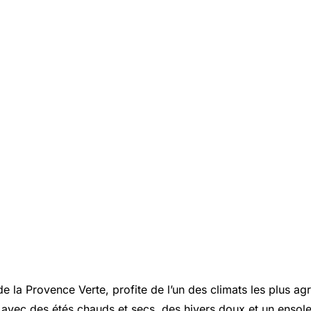
e la Provence Verte, profite de l’un des climats les plus a
 avec des étés chauds et secs, des hivers doux et un ensole