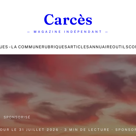
Carcès
— MAGAZINE INDÉPENDANT —
UES
LA COMMUNE
RUBRIQUES
ARTICLES
ANNUAIRE
OUTILS
CO
·
SPONSORISÉ
 JOUR LE
31 JUILLET 2026
· 3 MIN DE LECTURE
· SPONSO