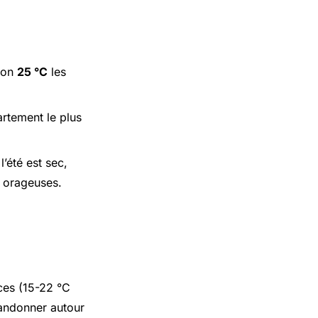
iron
25 °C
les
artement le plus
l’été est sec,
s orageuses.
ces (15-22 °C
randonner autour