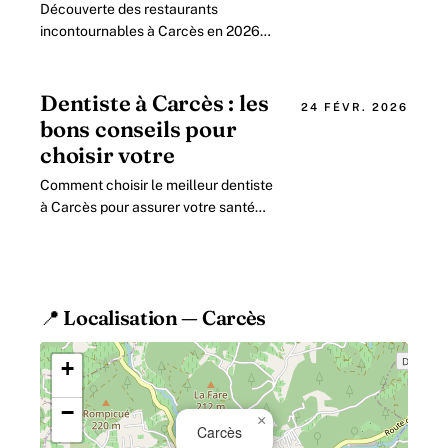
Découverte des restaurants
incontournables à Carcès en 2026
pour savourer la gastronomie locale
Le charmant village de Carcès, niché
au cœur.
Dentiste à Carcès : les
24 FÉVR. 2026
bons conseils pour
choisir votre
Comment choisir le meilleur dentiste
à Carcès pour assurer votre santé
bucco-dentaire en 2026 Lorsqu il s
agit de préserver un sourire éclatant.
📍 Localisation — Carcès
+
−
×
Carcès