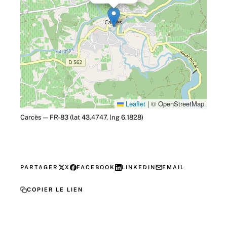
Leaflet
|
© OpenStreetMap
Carcès — FR-83 (lat 43.4747, lng 6.1828)
PARTAGER
X
FACEBOOK
LINKEDIN
EMAIL
COPIER LE LIEN