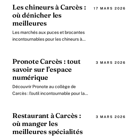
Les chineurs à Carcès :
17 MARS 2026
où dénicher les
meilleures
Les marchés aux puces et brocantes
incontournables pour les chineurs à
Carcès en 2026 Dans la charmante
commune de Carcès, nichée au cœur
de la Provence.
Pronote Carcès : tout
3 MARS 2026
savoir sur l’espace
numérique
Découvrir Pronote au collège de
Carcès : l’outil incontournable pour la
gestion de la scolarité en 2026 Dans
un contexte éducatif où la
digitalisation.
Restaurant à Carcès :
3 MARS 2026
où manger les
meilleures spécialités