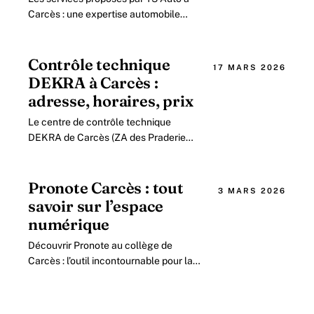
Carcès : une expertise automobile
complète en 2026 Situé dans la zone
industrielle des Praderies, TS Auto à
Carcès s.
Contrôle technique
17 MARS 2026
DEKRA à Carcès :
adresse, horaires, prix
Le centre de contrôle technique
DEKRA de Carcès (ZA des Praderies)
: adresse, horaires, prix indicatif,
documents à apporter et déroulé du
contrôle.
Pronote Carcès : tout
3 MARS 2026
savoir sur l’espace
numérique
Découvrir Pronote au collège de
Carcès : l’outil incontournable pour la
gestion de la scolarité en 2026 Dans
un contexte éducatif où la
digitalisation.