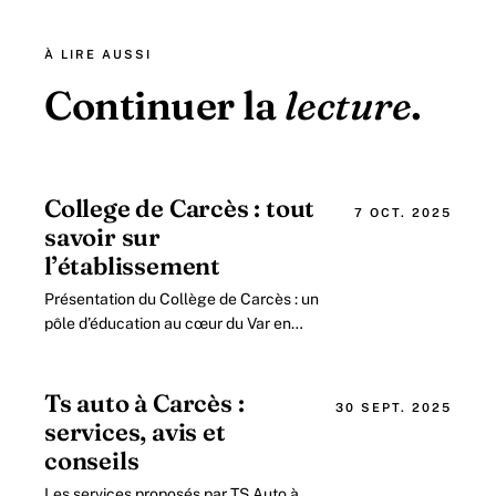
À LIRE AUSSI
Continuer la
lecture
.
College de Carcès : tout
7 OCT. 2025
savoir sur
l’établissement
Présentation du Collège de Carcès : un
pôle d’éducation au cœur du Var en
2026 Situé dans la charmante
commune de Carcès, le collège public
de Carcès joue.
Ts auto à Carcès :
30 SEPT. 2025
services, avis et
conseils
Les services proposés par TS Auto à