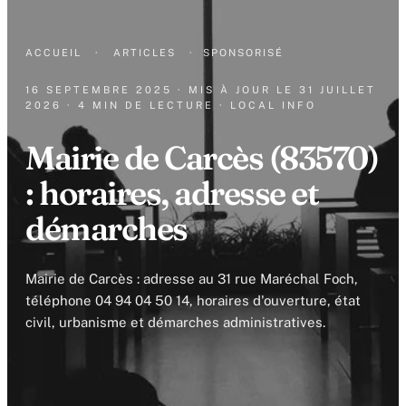
ACCUEIL
·
ARTICLES
·
SPONSORISÉ
16 SEPTEMBRE 2025
· MIS À JOUR LE
31 JUILLET
2026
· 4 MIN DE LECTURE
· LOCAL INFO
Mairie de Carcès (83570)
: horaires, adresse et
démarches
Mairie de Carcès : adresse au 31 rue Maréchal Foch,
téléphone 04 94 04 50 14, horaires d'ouverture, état
civil, urbanisme et démarches administratives.