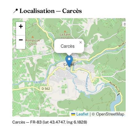
📍 Localisation — Carcès
+
−
×
Carcès
Leaflet
|
© OpenStreetMap
Carcès — FR-83 (lat 43.4747, lng 6.1828)