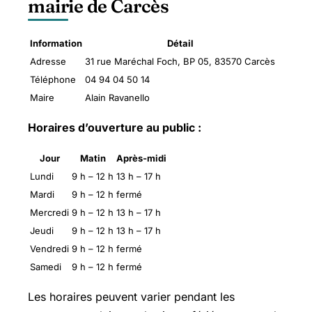
mairie de Carcès
Information
Détail
Adresse
31 rue Maréchal Foch, BP 05, 83570 Carcès
Téléphone
04 94 04 50 14
Maire
Alain Ravanello
Horaires d’ouverture au public :
Jour
Matin
Après-midi
Lundi
9 h – 12 h
13 h – 17 h
Mardi
9 h – 12 h
fermé
Mercredi
9 h – 12 h
13 h – 17 h
Jeudi
9 h – 12 h
13 h – 17 h
Vendredi
9 h – 12 h
fermé
Samedi
9 h – 12 h
fermé
Les horaires peuvent varier pendant les