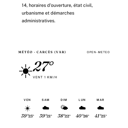
14, horaires d'ouverture, état civil,
urbanisme et démarches
administratives.
MÉTÉO · CARCÈS (VAR)
OPEN-METEO
27°
☀️
VENT 1 KM/H
VEN
SAM
DIM
LUN
MAR
☀️
☁️
🌤
☁️
☁️
39°
39°
38°
40°
41°
23°
21°
22°
26°
25°