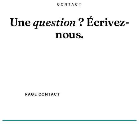
CONTACT
Une
question
? Écrivez-
nous.
Pour toute question, correction, proposition d'article
invité ou partenariat, rendez-vous sur la page
contact.
PAGE CONTACT
ANNONCEURS