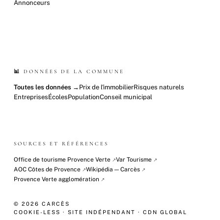
Annonceurs
📊 DONNÉES DE LA COMMUNE
Toutes les données →
Prix de l'immobilier
Risques naturels
Entreprises
Écoles
Population
Conseil municipal
SOURCES ET RÉFÉRENCES
Office de tourisme Provence Verte
Var Tourisme
↗
↗
AOC Côtes de Provence
Wikipédia — Carcès
↗
↗
Provence Verte agglomération
↗
© 2026 CARCÈS
COOKIE-LESS · SITE INDÉPENDANT · CDN GLOBAL