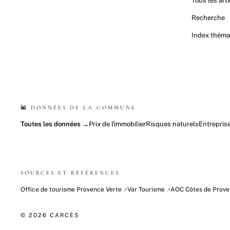
Tous les arti
Recherche
Index théma
📊 DONNÉES DE LA COMMUNE
Toutes les données →
Prix de l'immobilier
Risques naturels
Entrepris
SOURCES ET RÉFÉRENCES
Office de tourisme Provence Verte
Var Tourisme
AOC Côtes de Prov
↗
↗
© 2026 CARCÈS