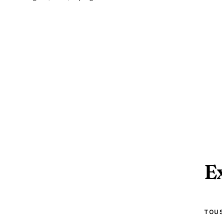
hydrologique du Centre-Var.
E
TOUS