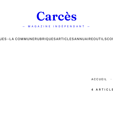
Carcès
— MAGAZINE INDÉPENDANT —
UES
LA COMMUNE
RUBRIQUES
ARTICLES
ANNUAIRE
OUTILS
CO
ACCUEIL
·
4 ARTICL