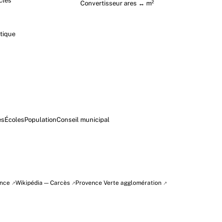
cles
Convertisseur ares ↔ m²
tique
es
Écoles
Population
Conseil municipal
ence
Wikipédia — Carcès
Provence Verte agglomération
↗
↗
↗