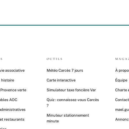
ES
OUTILS
MAGA
vie associative
Météo Carcès 7 jours
À propo
 histoire
Carte interactive
Équipe
 Provence verte
Simulateur taxe foncière Var
Charte é
nobles AOC
Quiz : connaissez-vous Carcès
Contac
?
dministratives
mael.gu
Minuteur stationnement
t restaurants
Annonc
minute