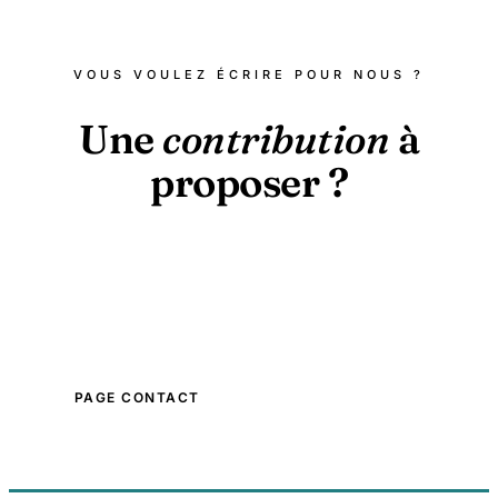
VOUS VOULEZ ÉCRIRE POUR NOUS ?
Une
contribution
à
proposer ?
Spécialiste de votre domaine ? Vous voulez proposer
un article de fond ? Écrivez-nous en précisant vos
références et votre proposition.
PAGE CONTACT
NOTRE CHARTE