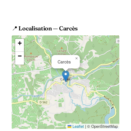
acceptés, accès, contact. Guide
pratique 2026 pour les habitants du
Centre-Var.
📍 Localisation — Carcès
+
−
×
Carcès
Leaflet
|
© OpenStreetMap