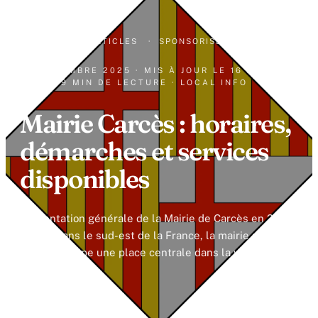
ACCUEIL
·
ARTICLES
·
SPONSORISÉ
30 DÉCEMBRE 2025
· MIS À JOUR LE
16 JUIN
2026
· 9 MIN DE LECTURE
· LOCAL INFO
Mairie Carcès : horaires,
démarches et services
disponibles
Présentation générale de la Mairie de Carcès en 2026
Située dans le sud-est de la France, la mairie de
Carcès occupe une place centrale dans la vie.