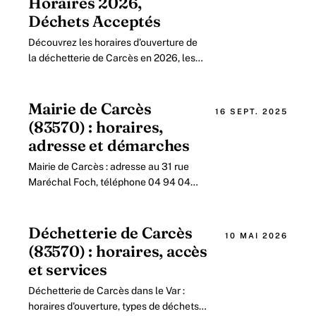
Horaires 2026,
Déchets Acceptés
Découvrez les horaires d'ouverture de
la déchetterie de Carcès en 2026, les
types de déchets acceptés et les
informations pratiques pour y accéder.
Mairie de Carcès
16 SEPT. 2025
(83570) : horaires,
adresse et démarches
Mairie de Carcès : adresse au 31 rue
Maréchal Foch, téléphone 04 94 04
50 14, horaires d'ouverture, état civil,
urbanisme et démarches
administratives.
Déchetterie de Carcès
10 MAI 2026
(83570) : horaires, accès
et services
Déchetterie de Carcès dans le Var :
horaires d'ouverture, types de déchets