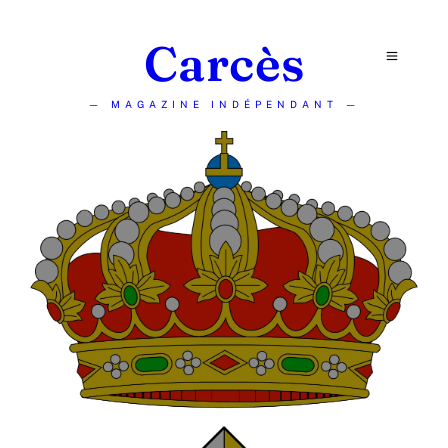
Carcès
— MAGAZINE INDÉPENDANT —