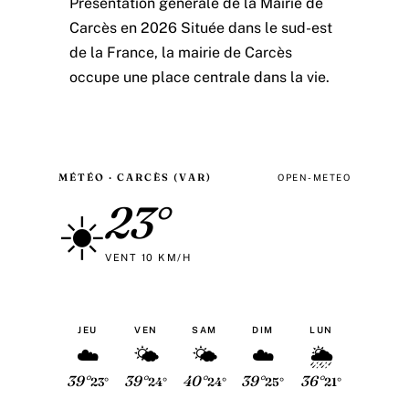
Présentation générale de la Mairie de
Carcès en 2026 Située dans le sud-est
de la France, la mairie de Carcès
occupe une place centrale dans la vie.
MÉTÉO · CARCÈS (VAR)
OPEN-METEO
23°
☀️
VENT 10 KM/H
JEU
VEN
SAM
DIM
LUN
☁️
🌤
🌤
☁️
🌦
39°
39°
40°
39°
36°
23°
24°
24°
25°
21°