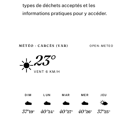
types de déchets acceptés et les
informations pratiques pour y accéder.
MÉTÉO · CARCÈS (VAR)
OPEN-METEO
23°
☀️
VENT 6 KM/H
DIM
LUN
MAR
MER
JEU
☁️
☁️
☁️
☁️
🌤
37°
40°
40°
40°
37°
19°
24°
27°
26°
25°