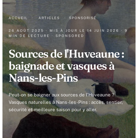
ACCUEIL
·
ARTICLES
·
SPONSORISÉ
26 AOÛT 2025
· MIS À JOUR LE
14 JUIN 2026
· 9
MIN DE LECTURE
· SPONSORED
Sources de l'Huveaune :
baignade et vasques à
Nans-les-Pins
Peut-on se baigner aux sources de l'Huveaune ?
Vasques naturelles à Nans-les-Pins : accès, sentier,
sécurité et meilleure saison pour y aller.