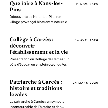
Que faire à Nans-les-
11 NOV. 2025
Pins
Découverte de Nans-les-Pins : un
village provençal blotti entre nature et
patrimoine Situé au cœur de la
Provence Verte, Nans-les-Pins offre
une immersion.
Collège à Carcès :
14 AVR. 2026
découvrir
l'établissement et la vie
Présentation du Collège de Carcès : un
pôle d’éducation en plein cœur du Var
en 2026 Installé dans la charmante
commune de Carcès, ce collège
public.
Patriarche à Carcès :
24 MARS 2026
histoire et traditions
locales
Le patriarche à Carcès : un symbole
incontournable de l’histoire et des