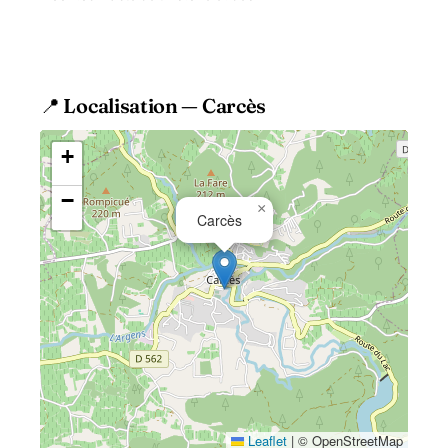
traditions de la Provence Verte Situé
au cœur de la Provence Verte, le
village.
📍 Localisation — Carcès
+
−
×
Carcès
Leaflet
|
© OpenStreetMap