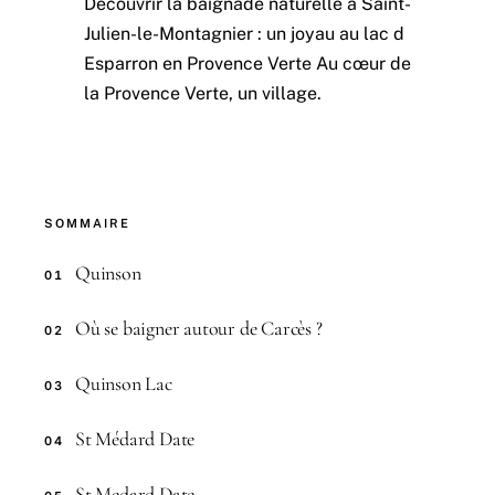
Découvrir la baignade naturelle à Saint-
Julien-le-Montagnier : un joyau au lac d
Esparron en Provence Verte Au cœur de
la Provence Verte, un village.
SOMMAIRE
Quinson
01
Où se baigner autour de Carcès ?
02
Quinson Lac
03
St Médard Date
04
St Medard Date