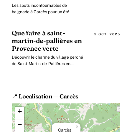
Les spots incontournables de
baignade à Carcès pour un été
rafraîchissant dans la Provence Verte
Les eaux douces de la région de
Carcès, nichée au cœur.
Que faire à saint-
2 OCT. 2025
martin-de-pallières en
Provence verte
Découvrir le charme du village perché
de Saint-Martin-de-Pallières en
Provence Verte en 2026 Situé au cœur
du département du Var, le village.
📍 Localisation — Carcès
+
−
×
Carcès