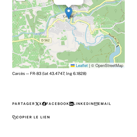
Leaflet
|
© OpenStreetMap
Carcès — FR-83 (lat 43.4747, lng 6.1828)
PARTAGER
X
FACEBOOK
LINKEDIN
EMAIL
COPIER LE LIEN