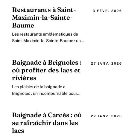
Restaurants à Saint-
3 FÉVR. 2026
Maximin-la-Sainte-
Baume
Les restaurants emblématiques de
Saint-Maximin-la-Sainte-Baume : une
vitrine de la gastronomie provençale
Saint-Maximin-la-Sainte-Baume ne se
contente pas.
Baignade à Brignoles :
27 JANV. 2026
où profiter des lacs et
rivières
Les plaisirs de la baignade à
Brignoles : un incontournable pour
découvrir la Provence Verte Au cœur
de la région Provence Verte,
Brignoles se positionne.
Baignade à Carcès : où
22 JANV. 2026
se rafraîchir dans les
lacs