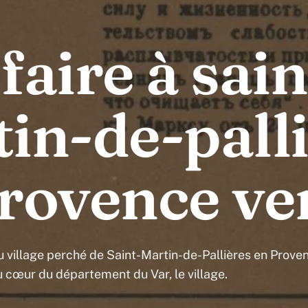
faire à sain
in-de-pall
rovence ve
u village perché de Saint-Martin-de-Pallières en Prove
 cœur du département du Var, le village.