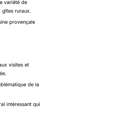
e variété de
 gîtes ruraux.
isine provençale
ux visites et
ée.
mblématique de la
al intéressant qui