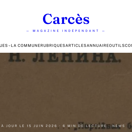
Carcès
— MAGAZINE INDÉPENDANT —
UES
LA COMMUNE
RUBRIQUES
ARTICLES
ANNUAIRE
OUTILS
CO
S À JOUR LE
15 JUIN 2026
· 6 MIN DE LECTURE
· NEWS