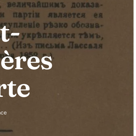
t-
ières
rte
nce