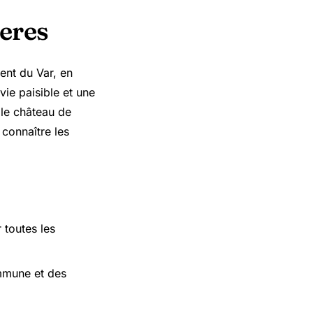
ieres
ent du Var, en
ie paisible et une
t le château de
e connaître les
 toutes les
ommune et des