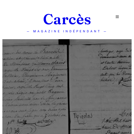
Carcès
— MAGAZINE INDÉPENDANT —