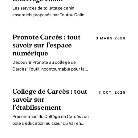
Les services de toilettage canin
essentiels proposés par Toutou Calin à
Carcès Le salon de toilettage Toutou
Calin, situé dans le charmant quartier.
Pronote Carcès : tout
3 MARS 2026
savoir sur l’espace
numérique
Découvrir Pronote au collège de
Carcès : l’outil incontournable pour la
gestion de la scolarité en 2026 Dans
un contexte éducatif où la
digitalisation.
College de Carcès : tout
7 OCT. 2025
savoir sur
l’établissement
Présentation du Collège de Carcès : un
pôle d’éducation au cœur du Var en
2026 Situé dans la charmante
commune de Carcès, le collège public