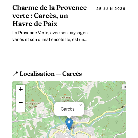
de Carcès joue.
Charme de la Provence
25 JUIN 2026
verte : Carcès, un
Havre de Paix
La Provence Verte, avec ses paysages
variés et son climat ensoleillé, est une
destination idéale pour ceux qui
cherchent à échapper à la routine.
📍 Localisation — Carcès
+
−
×
Carcès