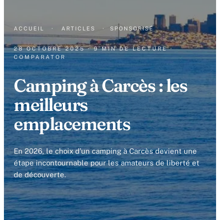
ACCUEIL
·
ARTICLES
·
SPONSORISÉ
28 OCTOBRE 2025
· 9 MIN DE LECTURE
·
COMPARATOR
Camping à Carcès : les
meilleurs
emplacements
En 2026, le choix d’un camping à Carcès devient une
étape incontournable pour les amateurs de liberté et
de découverte.