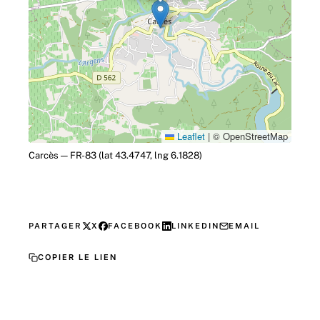
Leaflet
|
© OpenStreetMap
Carcès — FR-83 (lat 43.4747, lng 6.1828)
PARTAGER
X
FACEBOOK
LINKEDIN
EMAIL
COPIER LE LIEN