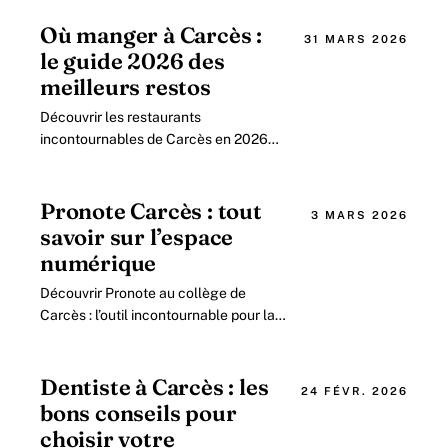
Où manger à Carcès :
31 MARS 2026
le guide 2026 des
meilleurs restos
Découvrir les restaurants
incontournables de Carcès en 2026 :
un village au cœur de la gastronomie
provençale Au fil des années, le
village de Carcès.
Pronote Carcès : tout
3 MARS 2026
savoir sur l’espace
numérique
Découvrir Pronote au collège de
Carcès : l’outil incontournable pour la
gestion de la scolarité en 2026 Dans
un contexte éducatif où la
digitalisation.
Dentiste à Carcès : les
24 FÉVR. 2026
bons conseils pour
choisir votre