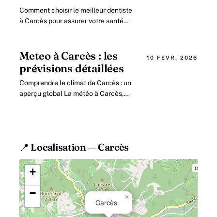
Comment choisir le meilleur dentiste
à Carcès pour assurer votre santé
bucco-dentaire en 2026 Lorsqu il s
agit de préserver un sourire éclatant.
Meteo à Carcès : les
10 FÉVR. 2026
prévisions détaillées
Comprendre le climat de Carcès : un
aperçu global La météo à Carcès,
charmante commune du Var, est
caractérisée par un climat
méditerranéen qui influence.
📍 Localisation — Carcès
+
−
×
Carcès