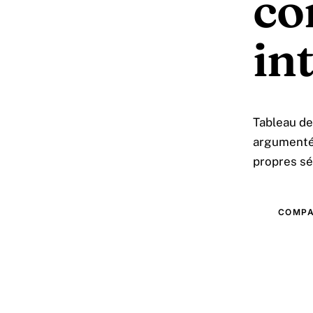
co
int
Tableau de 
argumenté.
propres sé
COMPA