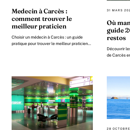
Medecin à Carcès :
31 MARS 20
comment trouver le
Où mang
meilleur praticien
guide 2
restos
Choisir un médecin à Carcès : un guide
pratique pour trouver le meilleur praticien
Découvrir le
en 2026 Face à la multitude de
de Carcès en
professionnels de santé présents.
la gastronom
années, le v
28 OCTOBRE