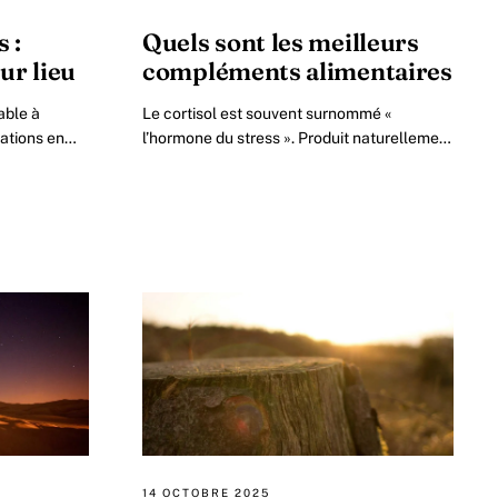
 :
Quels sont les meilleurs
ur lieu
compléments alimentaires
able à
Le cortisol est souvent surnommé «
ations en
l’hormone du stress ». Produit naturellement
bien plus
par les glandes surrénales, il joue pourtant
un rôle essentiel dans le bon.
14 OCTOBRE 2025