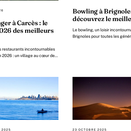
Bowling à Brignoles
26
découvrez le meille
er à Carcès : le
026 des meilleurs
Le bowling, un loisir incontourn
Brignoles pour toutes les génér
Provence Verte Le bowling est 
s restaurants incontournables
qu’un simple jeu : c’est.
 2026 : un village au cœur de
ie provençale Au fil des
illage de Carcès.
 2025
23 OCTOBRE 2025