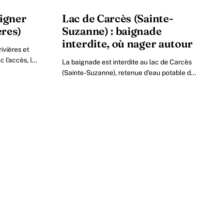
aigner
Lac de Carcès (Sainte-
ères)
Suzanne) : baignade
interdite, où nager autour
rivières et
 l'accès, le
La baignade est interdite au lac de Carcès
ant d'y aller.
(Sainte-Suzanne), retenue d'eau potable de
Toulon. Voici pourquoi, où se baigner
vraiment autour et que faire sur place.