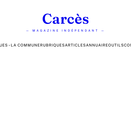
Carcès
— MAGAZINE INDÉPENDANT —
UES
LA COMMUNE
RUBRIQUES
ARTICLES
ANNUAIRE
OUTILS
CO