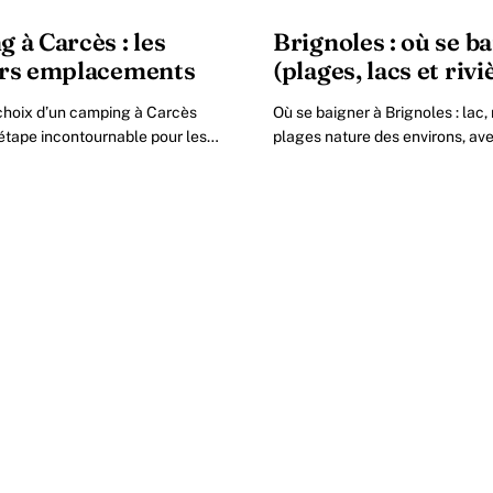
 à Carcès : les
Brignoles : où se b
urs emplacements
(plages, lacs et rivi
choix d’un camping à Carcès
Où se baigner à Brignoles : lac, 
étape incontournable pour les
plages nature des environs, avec
liberté et de découverte.
parking et ce qu'il faut savoir av