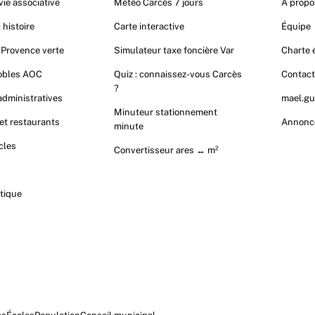
vie associative
Météo Carcès 7 jours
À propo
 histoire
Carte interactive
Équipe
 Provence verte
Simulateur taxe foncière Var
Charte é
nobles AOC
Quiz : connaissez-vous Carcès
Contac
?
dministratives
mael.gu
Minuteur stationnement
t restaurants
Annonc
minute
cles
Convertisseur ares ↔ m²
tique