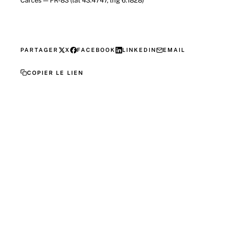
Carcès — FR-83 (lat 43.4747, lng 6.1828)
PARTAGER
X
FACEBOOK
LINKEDIN
EMAIL
COPIER LE LIEN