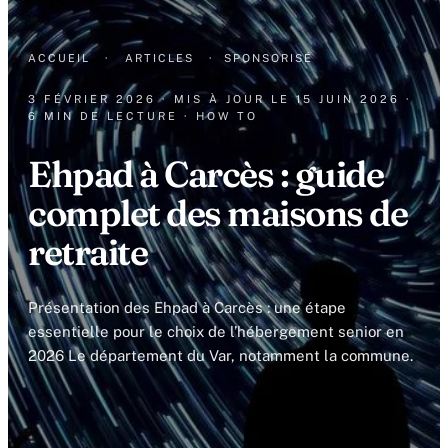
ACCUEIL
·
ARTICLES
·
SPONSORISÉ
3 FÉVRIER 2026
· MIS À JOUR LE
15 JUIN 2026
·
6 MIN DE LECTURE
· HOW TO
Ehpad à Carcès : guide
complet des maisons de
retraite
Présentation des Ehpad à Carcès : une étape
essentielle pour le choix de l’hébergement senior en
2026 Le département du Var, notamment la commune.