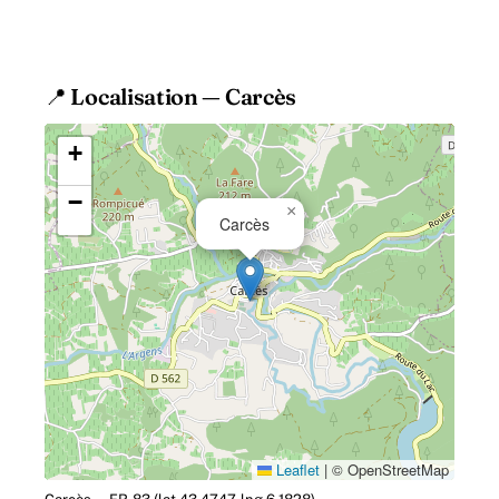
contexte scolaire actuel, la gestion.
📍 Localisation — Carcès
+
−
×
Carcès
Leaflet
|
© OpenStreetMap