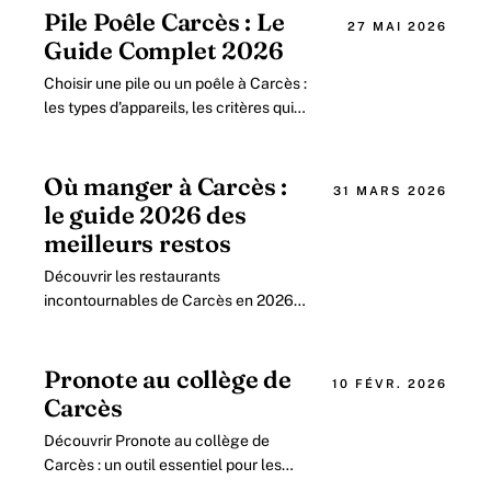
authenticité.
Pile Poêle Carcès : Le
27 MAI 2026
Guide Complet 2026
Choisir une pile ou un poêle à Carcès :
les types d'appareils, les critères qui
comptent, les ordres de prix et les aides
mobilisables.
Où manger à Carcès :
31 MARS 2026
le guide 2026 des
meilleurs restos
Découvrir les restaurants
incontournables de Carcès en 2026 :
un village au cœur de la gastronomie
provençale Au fil des années, le
village de Carcès.
Pronote au collège de
10 FÉVR. 2026
Carcès
Découvrir Pronote au collège de
Carcès : un outil essentiel pour les
élèves et les parents en 2026 Dans le