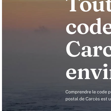
Tout
code
Carc
envi
Comprendre le code pos
postal de Carcès est u