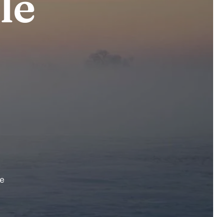
le
de