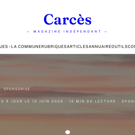
Carcès
— MAGAZINE INDÉPENDANT —
UES
LA COMMUNE
RUBRIQUES
ARTICLES
ANNUAIRE
OUTILS
CO
·
SPONSORISÉ
IS À JOUR LE
13 JUIN 2026
· 14 MIN DE LECTURE
· SPO