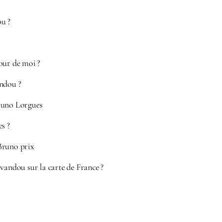
u ?
our de moi ?
ndou ?
runo Lorgues
s ?
Bruno prix
vandou sur la carte de France ?