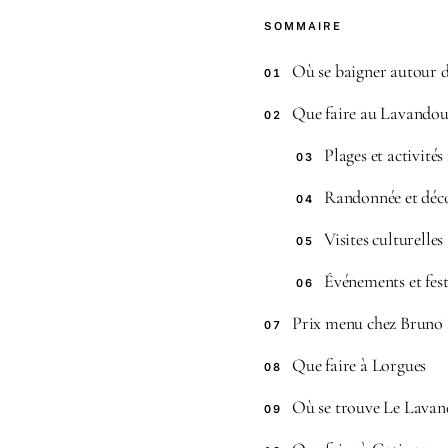
SOMMAIRE
Où se baigner autour d
01
Que faire au Lavando
02
Plages et activités
03
Randonnée et déco
04
Visites culturelles
05
Événements et fest
06
Prix menu chez Bruno
07
Que faire à Lorgues
08
Où se trouve Le Lavand
09