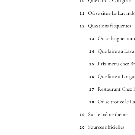
Que faire à Cotignac
10
Où se situe Le Lavando
11
Questions fréquentes
12
Où se baigner aut
13
Que faire au Lava
14
Prix menu chez B
15
Que faire à Lorgue
16
Restaurant Chez 
17
Où se trouve le La
18
Sur le même thème
19
Sources officielles
20