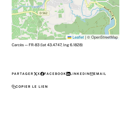
Leaflet
|
© OpenStreetMap
Carcès — FR-83 (lat 43.4747, lng 6.1828)
PARTAGER
X
FACEBOOK
LINKEDIN
EMAIL
COPIER LE LIEN