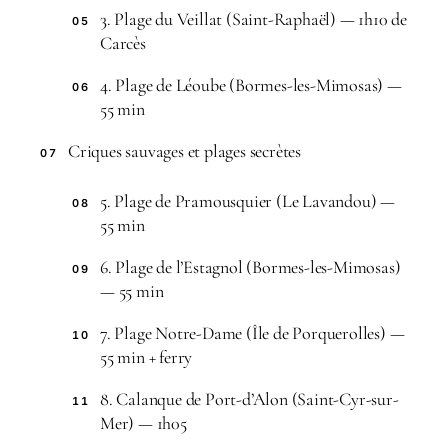
3. Plage du Veillat (Saint-Raphaël) — 1h10 de
05
Carcès
4. Plage de Léoube (Bormes-les-Mimosas) —
06
55 min
Criques sauvages et plages secrètes
07
5. Plage de Pramousquier (Le Lavandou) —
08
55 min
6. Plage de l’Estagnol (Bormes-les-Mimosas)
09
— 55 min
7. Plage Notre-Dame (Île de Porquerolles) —
10
55 min + ferry
8. Calanque de Port-d’Alon (Saint-Cyr-sur-
11
Mer) — 1h05