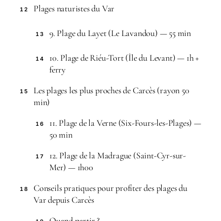
Plages naturistes du Var
12
9. Plage du Layet (Le Lavandou) — 55 min
13
10. Plage de Riéu-Tort (Île du Levant) — 1h +
14
ferry
Les plages les plus proches de Carcès (rayon 50
15
min)
11. Plage de la Verne (Six-Fours-les-Plages) —
16
50 min
12. Plage de la Madrague (Saint-Cyr-sur-
17
Mer) — 1h00
Conseils pratiques pour profiter des plages du
18
Var depuis Carcès
Quand partir ?