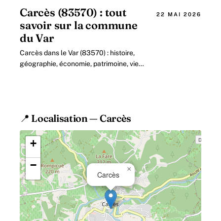
Carcès (83570) : tout
22 MAI 2026
savoir sur la commune
du Var
Carcès dans le Var (83570) : histoire,
géographie, économie, patrimoine, vie
locale. Guide complet 2026 sur le
village du Centre-Var.
📍 Localisation — Carcès
+
−
×
Carcès