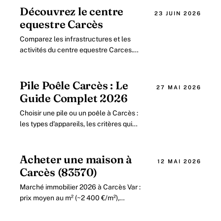
Découvrez le centre
23 JUIN 2026
equestre Carcès
Comparez les infrastructures et les
activités du centre equestre Carces.
Découvrez comment profiter de
l'équitation à Carces avec nos conseils
pratiques.
Pile Poêle Carcès : Le
27 MAI 2026
Guide Complet 2026
Choisir une pile ou un poêle à Carcès :
les types d'appareils, les critères qui
comptent, les ordres de prix et les aides
mobilisables.
Acheter une maison à
12 MAI 2026
Carcès (83570)
Marché immobilier 2026 à Carcès Var :
prix moyen au m² (~2 400 €/m²),
quartiers recherchés, écoles,
accessibilité Toulon/Saint-Tropez.