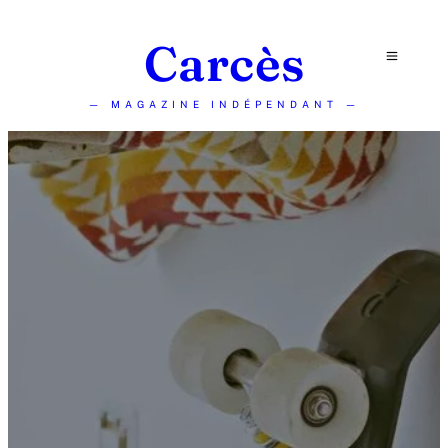
Carcès
— MAGAZINE INDÉPENDANT —