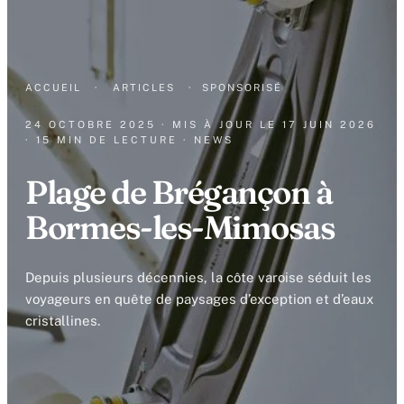
ACCUEIL
·
ARTICLES
·
SPONSORISÉ
24 OCTOBRE 2025
· MIS À JOUR LE
17 JUIN 2026
· 15 MIN DE LECTURE
· NEWS
Plage de Brégançon à
Bormes-les-Mimosas
Depuis plusieurs décennies, la côte varoise séduit les
voyageurs en quête de paysages d’exception et d’eaux
cristallines.