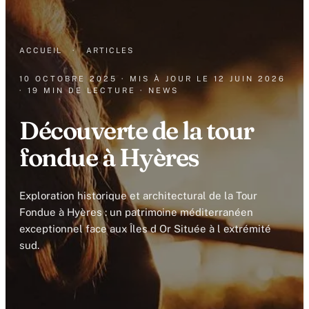
ACCUEIL
·
ARTICLES
10 OCTOBRE 2025
· MIS À JOUR LE
12 JUIN 2026
· 19 MIN DE LECTURE
· NEWS
Découverte de la tour
fondue à Hyères
Exploration historique et architectural de la Tour
Fondue à Hyères : un patrimoine méditerranéen
exceptionnel face aux Îles d Or Située à l extrémité
sud.