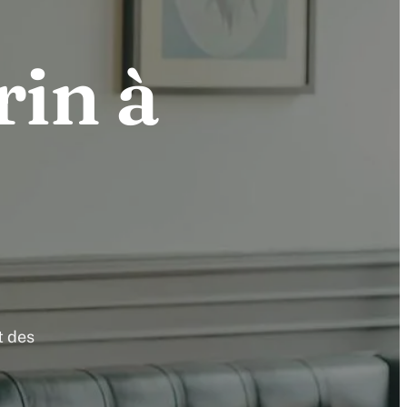
rin à
t des