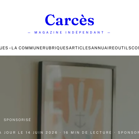
Carcès
— MAGAZINE INDÉPENDANT —
UES
LA COMMUNE
RUBRIQUES
ARTICLES
ANNUAIRE
OUTILS
CO
·
SPONSORISÉ
 À JOUR LE
14 JUIN 2026
· 16 MIN DE LECTURE
· SPONSO