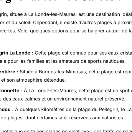
rin, située à La
Londe-les-Maures
, est une destination idéa
 et du soleil. Cependant, il existe d’autres plages à proximi
uvertes. Voici quelques options pour se baigner autour de l
grin La Londe
: Cette plage est connue pour ses eaux cristal
déale pour les familles et les amateurs de sports nautiques.
entière
: Située à
Bormes-les-Mimosas
, cette plage est rép
 et son atmosphère détendue.
aronnette
: À La Londe-les-Maures, cette plage est un spot
c des eaux calmes et un environnement naturel préservé.
andou
: À quelques kilomètres de la plage du Pellegrin, le L
 de plages, dont certaines sont réservées aux naturistes.
e noter que certaines plages peuvent avoir des tarifs de pa