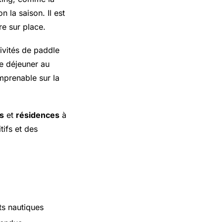
n la saison. Il est
re sur place.
vités de paddle
de déjeuner au
imprenable sur la
s
et
résidences
à
ifs et des
rts nautiques