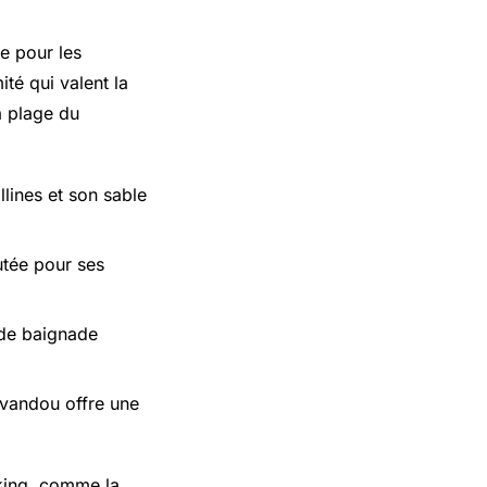
le pour les
té qui valent la
a plage du
lines et son sable
utée pour ses
 de baignade
avandou offre une
rking, comme la