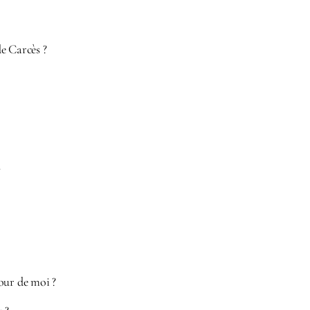
e Carcès ?
u
our de moi ?