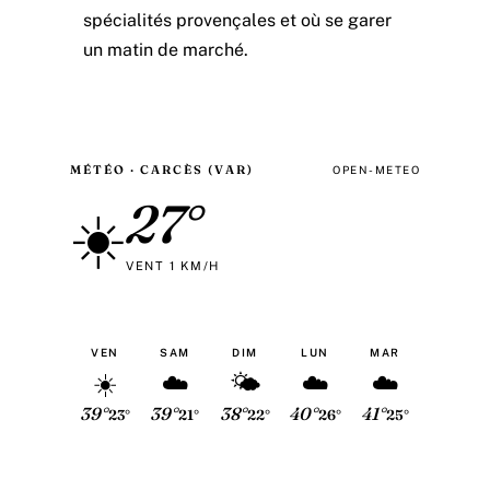
spécialités provençales et où se garer
un matin de marché.
MÉTÉO · CARCÈS (VAR)
OPEN-METEO
27°
☀️
VENT 1 KM/H
VEN
SAM
DIM
LUN
MAR
☀️
☁️
🌤
☁️
☁️
39°
39°
38°
40°
41°
23°
21°
22°
26°
25°