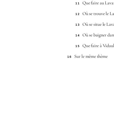
Que faire au Lava
11
Où se trouve le La
12
Où se situe le Lav
13
Où se baigner dans
14
Que faire à Vidau
15
Sur le même thème
16