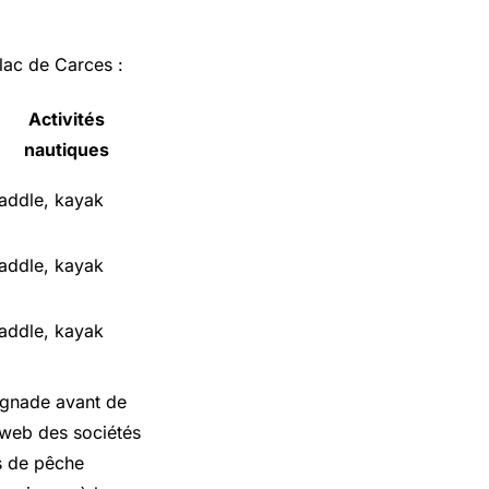
lac de Carces :
Activités
nautiques
addle, kayak
addle, kayak
addle, kayak
aignade avant de
 web des sociétés
es de pêche