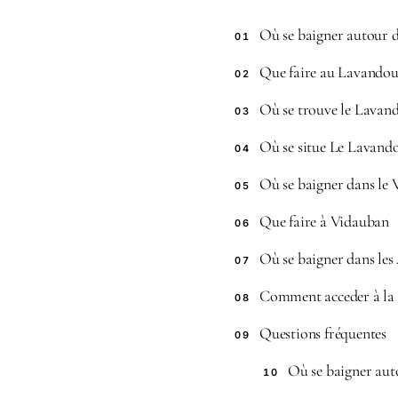
Où se baigner autour d
01
Que faire au Lavando
02
Où se trouve le Lavand
03
Où se situe Le Lavando
04
Où se baigner dans le 
05
Que faire à Vidauban
06
Où se baigner dans les 
07
Comment acceder à la c
08
Questions fréquentes
09
Où se baigner aut
10