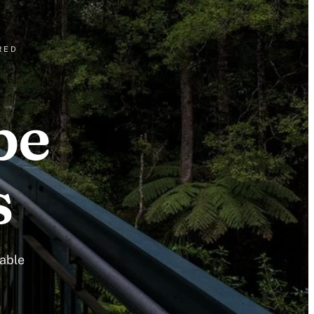
RED
pe
s
nable