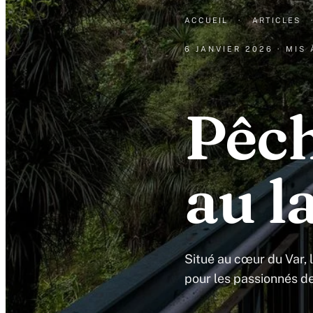
ACCUEIL
·
ARTICLES
6 JANVIER 2026
· MIS
Pêch
au l
Situé au cœur du Var,
pour les passionnés d