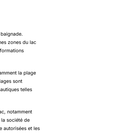
e baignade.
ines zones du lac
nformations
tamment la plage
lages sont
autiques telles
 lac, notamment
 la société de
 autorisées et les