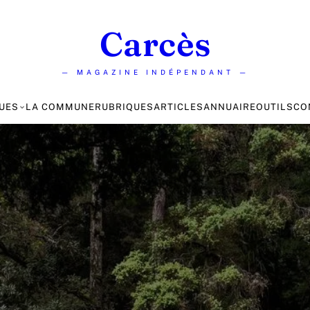
Carcès
— MAGAZINE INDÉPENDANT —
UES
LA COMMUNE
RUBRIQUES
ARTICLES
ANNUAIRE
OUTILS
CO