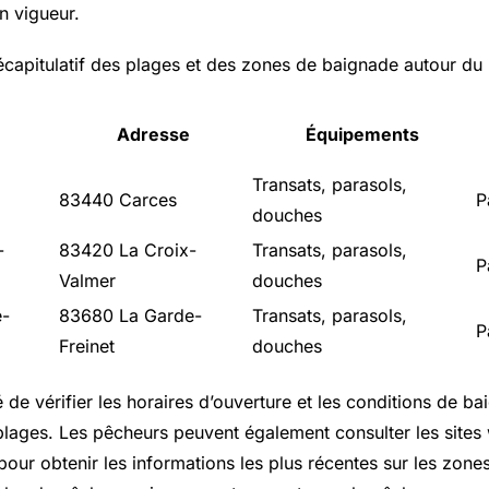
n vigueur.
récapitulatif des plages et des zones de baignade autour du 
Adresse
Équipements
Transats, parasols,
83440 Carces
P
douches
-
83420 La Croix-
Transats, parasols,
P
Valmer
douches
e-
83680 La Garde-
Transats, parasols,
P
Freinet
douches
de vérifier les horaires d’ouverture et les conditions de b
 plages. Les pêcheurs peuvent également consulter les sites
pour obtenir les informations les plus récentes sur les zon