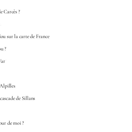
e Carcès ?
u
ou sur la carte de France
u ?
Var
Alpilles
ascade de Sillans
our de moi ?