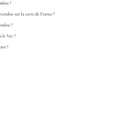
ndou ?
vandou sur la carte de France ?
andou ?
 le Var ?
ban ?