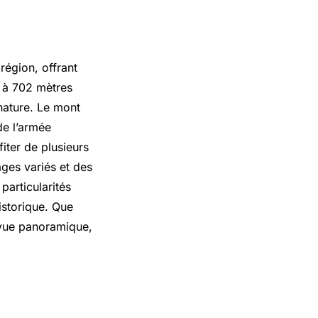
région, offrant
t à 702 mètres
nature. Le mont
de l’armée
iter de plusieurs
ages variés et des
particularités
istorique. Que
 vue panoramique,