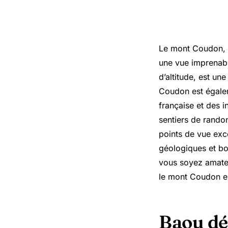
Le mont Coudon, s
une vue imprenabl
d’altitude, est u
Coudon est égalem
française et des i
sentiers de rando
points de vue exce
géologiques et bo
vous soyez amateu
le mont Coudon es
Baou dé