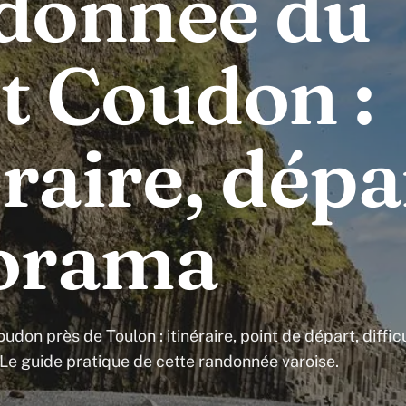
donnée du
 Coudon :
éraire, dépa
orama
on près de Toulon : itinéraire, point de départ, difficu
Le guide pratique de cette randonnée varoise.