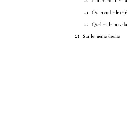
Comment aller au
10
Où prendre le tél
11
Quel est le prix 
12
Sur le même thème
13