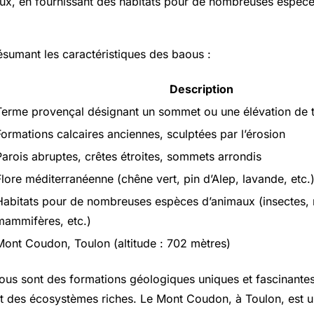
x, en fournissant des habitats pour de nombreuses espèce
ésumant les caractéristiques des baous :
Description
Terme provençal désignant un sommet ou une élévation de t
Formations calcaires anciennes, sculptées par l’érosion
Parois abruptes, crêtes étroites, sommets arrondis
Flore méditerranéenne (chêne vert, pin d’Alep, lavande, etc.
Habitats pour de nombreuses espèces d’animaux (insectes, r
mammifères, etc.)
Mont Coudon, Toulon (altitude : 702 mètres)
ous sont des formations géologiques uniques et fascinantes,
t des écosystèmes riches. Le Mont Coudon, à Toulon, est 