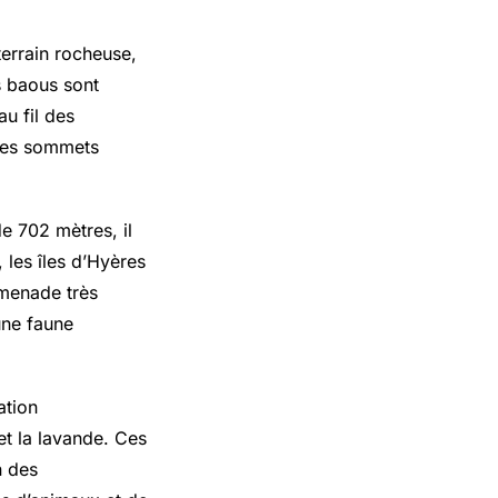
errain rocheuse,
s baous sont
u fil des
 des sommets
e 702 mètres, il
 les îles d’Hyères
omenade très
une faune
ation
et la lavande. Ces
n des