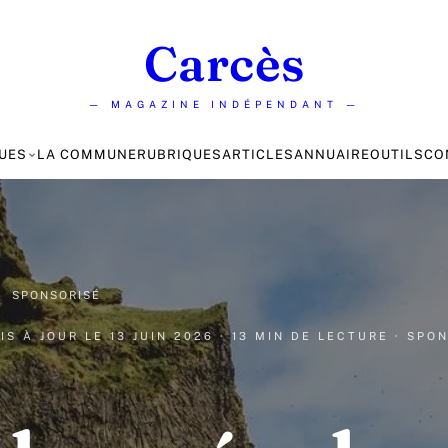
Carcès
— MAGAZINE INDÉPENDANT —
UES
LA COMMUNE
RUBRIQUES
ARTICLES
ANNUAIRE
OUTILS
CO
·
SPONSORISÉ
MIS À JOUR LE
13 JUIN 2026
· 13 MIN DE LECTURE
· SPO