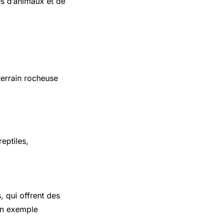
s d’animaux et de
errain rocheuse
)
eptiles,
 qui offrent des
un exemple