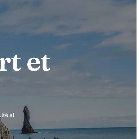
rt et
lté et