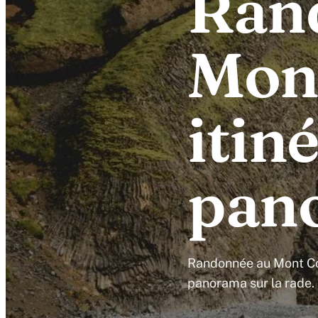
Ran
Mont
itin
pan
Randonnée au Mont Coud
panorama sur la rade. 