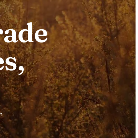
rade
s,
n