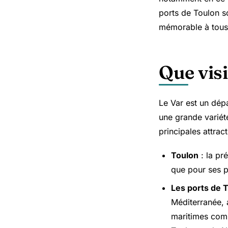
ports de Toulon so
mémorable à tous c
Que visi
Le Var est un dép
une grande variété
principales attract
Toulon
: la pr
que pour ses pl
Les ports de 
Méditerranée, 
maritimes comm