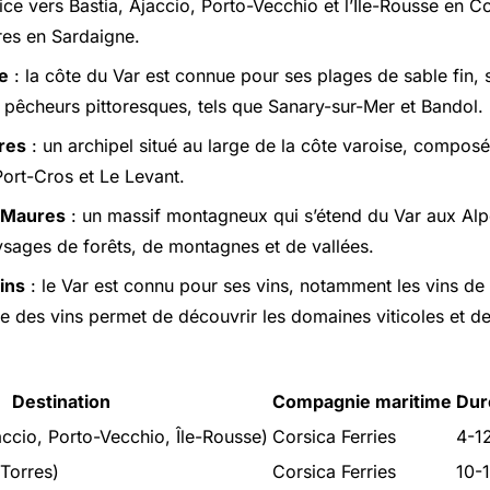
ce vers Bastia, Ajaccio, Porto-Vecchio et l’Île-Rousse en Co
res en Sardaigne.
e
: la côte du Var est connue pour ses plages de sable fin, 
e pêcheurs pittoresques, tels que Sanary-sur-Mer et Bandol.
res
: un archipel situé au large de la côte varoise, composé d
Port-Cros et Le Levant.
 Maures
: un massif montagneux qui s’étend du Var aux Alp
ysages de forêts, de montagnes et de vallées.
ins
: le Var est connu pour ses vins, notamment les vins de
te des vins permet de découvrir les domaines viticoles et de
Destination
Compagnie maritime
Dur
accio, Porto-Vecchio, Île-Rousse)
Corsica Ferries
4-1
Torres)
Corsica Ferries
10-