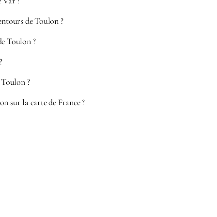
e Var ?
entours de Toulon ?
de Toulon ?
?
à Toulon ?
n sur la carte de France ?