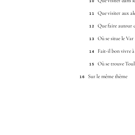
Que visiter dans l
10
Que visiter aux al
11
Que faire autour 
12
Où se situe le Var 
13
Fait-il bon vivre 
14
Où se trouve Toulo
15
Sur le même thème
16