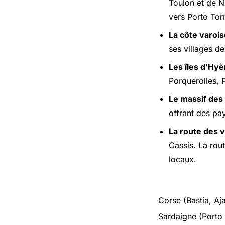
Toulon et de Ni
vers Porto Tor
La côte varois
ses villages d
Les îles d’Hyè
Porquerolles, 
Le massif des
offrant des pa
La route des v
Cassis. La rou
locaux.
Corse (Bastia, Aj
Sardaigne (Porto 