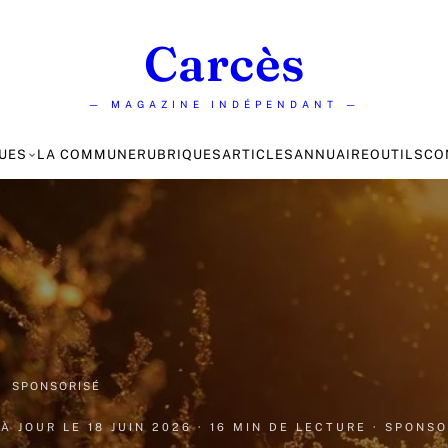
Carcès
— MAGAZINE INDÉPENDANT —
UES
LA COMMUNE
RUBRIQUES
ARTICLES
ANNUAIRE
OUTILS
CO
·
SPONSORISÉ
 À JOUR LE
18 JUIN 2026
· 16 MIN DE LECTURE
· SPONS