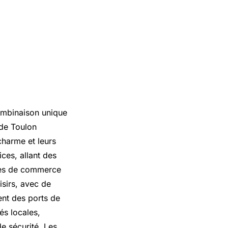
combinaison unique
 de Toulon
charme et leurs
ces, allant des
ires de commerce
isirs, avec de
ent des ports de
tés locales,
e sécurité. Les