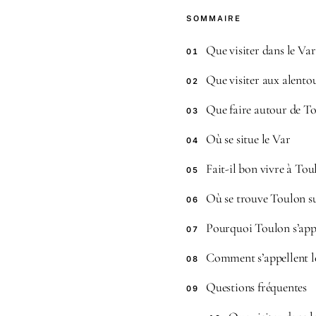
SOMMAIRE
Que visiter dans le Var
01
Que visiter aux alento
02
Que faire autour de T
03
Où se situe le Var
04
Fait-il bon vivre à Tou
05
Où se trouve Toulon su
06
Pourquoi Toulon s’app
07
Comment s’appellent le
08
Questions fréquentes
09