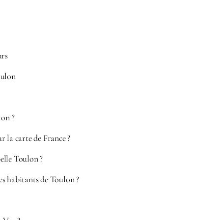
urs
oulon
lon ?
r la carte de France ?
elle Toulon ?
s habitants de Toulon ?