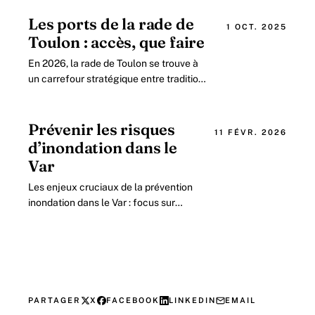
Toulon révèle en 2026 toute sa
richesse.
Les ports de la rade de
1 OCT. 2025
Toulon : accès, que faire
En 2026, la rade de Toulon se trouve à
un carrefour stratégique entre tradition
maritime, innovation technologique et
enjeux environnementaux.
Prévenir les risques
11 FÉVR. 2026
d’inondation dans le
Var
Les enjeux cruciaux de la prévention
inondation dans le Var : focus sur
Toulon Le département du Var, situé
sur la côte méditerranéenne, fait
face.
PARTAGER
X
FACEBOOK
LINKEDIN
EMAIL