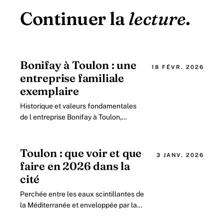
Continuer la
lecture
.
Bonifay à Toulon : une
18 FÉVR. 2026
entreprise familiale
exemplaire
Historique et valeurs fondamentales
de l entreprise Bonifay à Toulon,
acteur reconnu dans le béton armé
en 2026 Depuis sa création en 1946, l
entreprise.
Toulon : que voir et que
3 JANV. 2026
faire en 2026 dans la
cité
Perchée entre les eaux scintillantes de
la Méditerranée et enveloppée par la
verdure généreuse du Mont Faron,