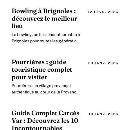
Bowling à Brignoles :
12 FÉVR. 2026
découvrez le meilleur
lieu
Le bowling, un loisir incontournable à
Brignoles pour toutes les générations
en Provence Verte Le bowling est
bien plus qu’un simple jeu : c’est.
Pourrières : guide
29 JANV. 2026
touristique complet
pour visiter
Pourrières : un village provençal
authentique au cœur de la Provence
Verte Située dans la merveilleuse
région de la Provence Verte,
Pourrières incarne.
Guide Complet Carcès
13 JANV. 2026
Var : Découvrez les 10
Incontournables