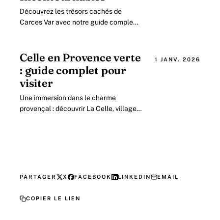
Découvrez les trésors cachés de
Carces Var avec notre guide complet.
Comparez les 5 villages les plus
pittoresques, explorez les 3 sites
naturels.
Celle en Provence verte
1 JANV. 2026
: guide complet pour
visiter
Une immersion dans le charme
provençal : découvrir La Celle, village
authentique de la Provence verte en
2026 Située au cœur de la Provence
verte.
PARTAGER
X
FACEBOOK
LINKEDIN
EMAIL
COPIER LE LIEN