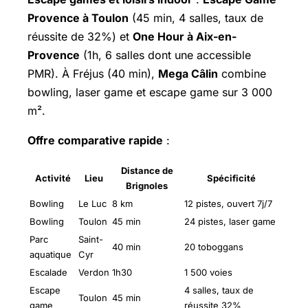
Provence à Toulon
(45 min, 4 salles, taux de
réussite de 32%) et
One Hour à Aix-en-
Provence
(1h, 6 salles dont une accessible
PMR). À Fréjus (40 min),
Mega Câlin
combine
bowling, laser game et escape game sur 3 000
m².
Offre comparative rapide
:
Distance de
Activité
Lieu
Spécificité
Brignoles
Bowling
Le Luc
8 km
12 pistes, ouvert 7j/7
Bowling
Toulon
45 min
24 pistes, laser game
Parc
Saint-
40 min
20 toboggans
aquatique
Cyr
Escalade
Verdon
1h30
1 500 voies
Escape
4 salles, taux de
Toulon
45 min
game
réussite 32%