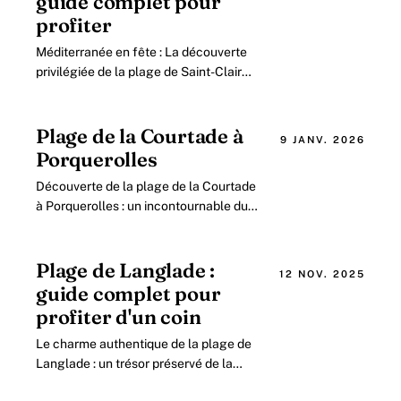
guide complet pour
profiter
Méditerranée en fête : La découverte
privilégiée de la plage de Saint-Clair
dans le cadre du Guide Côte d’Azur
2026 La côte varoise, réputée pour ses
eaux.
Plage de la Courtade à
9 JANV. 2026
Porquerolles
Découverte de la plage de la Courtade
à Porquerolles : un incontournable du
tourisme en 2026 Au cœur de l’île de
Porquerolles, la plage de la Courtade.
Plage de Langlade :
12 NOV. 2025
guide complet pour
profiter d'un coin
Le charme authentique de la plage de
Langlade : un trésor préservé de la
Côte Sauvage Située sur la Côte