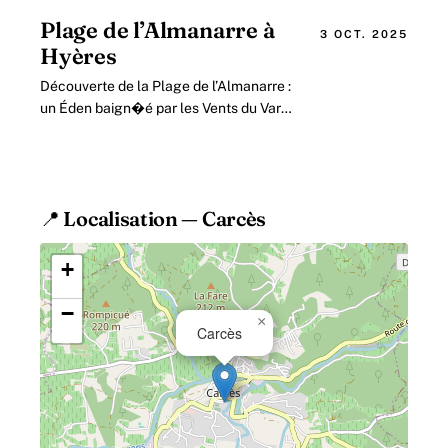
d’Azur, la plage de Langlade se
distingue.
Plage de l’Almanarre à
3 OCT. 2025
Hyères
Découverte de la Plage de l’Almanarre :
un Éden baign�é par les Vents du Var
La plage de l’Almanarre, véritable joyau
de la Côte d’Azur, incarne.
📍 Localisation — Carcès
+
−
×
Carcès