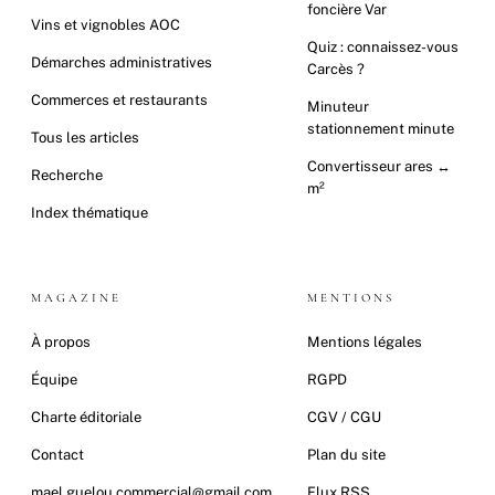
foncière Var
Vins et vignobles AOC
Quiz : connaissez-vous
Démarches administratives
Carcès ?
Commerces et restaurants
Minuteur
stationnement minute
Tous les articles
Convertisseur ares ↔
Recherche
m²
Index thématique
MAGAZINE
MENTIONS
À propos
Mentions légales
Équipe
RGPD
Charte éditoriale
CGV / CGU
Contact
Plan du site
mael.guelou.commercial@gmail.com
Flux RSS