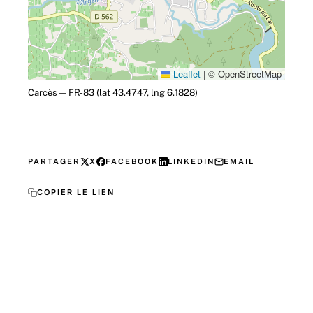
Leaflet
|
© OpenStreetMap
Carcès — FR-83 (lat 43.4747, lng 6.1828)
PARTAGER
X
FACEBOOK
LINKEDIN
EMAIL
COPIER LE LIEN