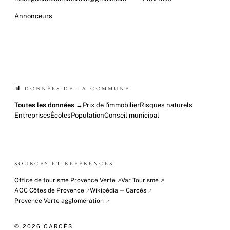
Annonceurs
📊 DONNÉES DE LA COMMUNE
Toutes les données →
Prix de l'immobilier
Risques naturels
Entreprises
Écoles
Population
Conseil municipal
SOURCES ET RÉFÉRENCES
Office de tourisme Provence Verte
Var Tourisme
↗
↗
AOC Côtes de Provence
Wikipédia — Carcès
↗
↗
Provence Verte agglomération
↗
© 2026 CARCÈS