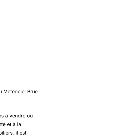
u Meteociel Brue
ns à vendre ou
te et à la
iers, il est