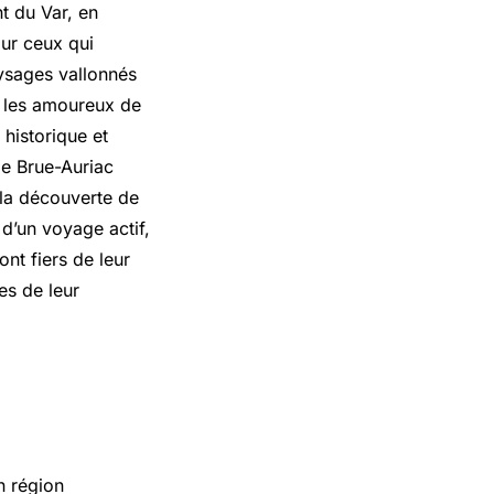
t du Var, en
our ceux qui
ysages vallonnés
r les amoureux de
 historique et
de Brue-Auriac
 la découverte de
d’un voyage actif,
nt fiers de leur
es de leur
n région