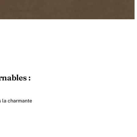
rnables :
s la charmante