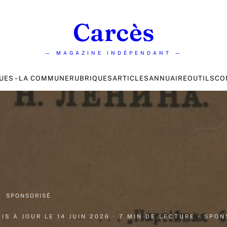
Carcès
— MAGAZINE INDÉPENDANT —
UES
LA COMMUNE
RUBRIQUES
ARTICLES
ANNUAIRE
OUTILS
CO
·
SPONSORISÉ
MIS À JOUR LE
14 JUIN 2026
· 7 MIN DE LECTURE
· SPO