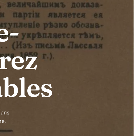
e-
rez
ables
dans
me.