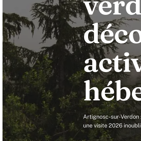
verd
déco
activ
héb
Artignosc-sur-Verdon 
une visite 2026 inoubl