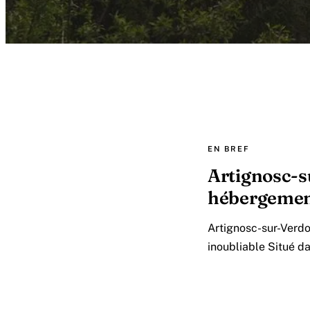
EN BREF
Artignosc-su
hébergements
Artignosc-sur-Verdo
inoubliable Situé d