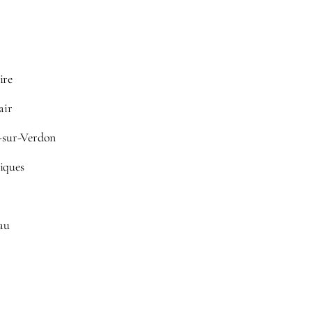
ire
air
c-sur-Verdon
iques
au