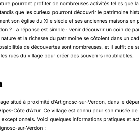
ture pourront profiter de nombreuses activités telles que l
tandis que les curieux pourront découvrir le patrimoine histo
ent son église du XIIe siècle et ses anciennes maisons en p
don ? La réponse est simple : venir découvrir un coin de pa
 nature et la richesse du patrimoine se côtoient dans un cad
ssibilités de découvertes sont nombreuses, et il suffit de se
t les rues du village pour créer des souvenirs inoubliables.
n
llage situé à proximité d’Artignosc-sur-Verdon, dans le dépa
lpes-Côte d’Azur. Ce village est connu pour son musée de p
exceptionnels. Voici quelques informations pratiques et act
tignosc-sur-Verdon :