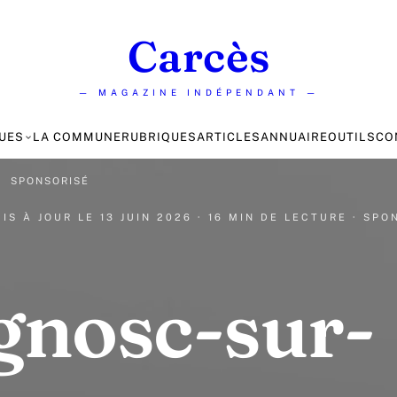
Carcès
— MAGAZINE INDÉPENDANT —
UES
LA COMMUNE
RUBRIQUES
ARTICLES
ANNUAIRE
OUTILS
CO
·
SPONSORISÉ
MIS À JOUR LE
13 JUIN 2026
· 16 MIN DE LECTURE
· SPO
gnosc-sur-