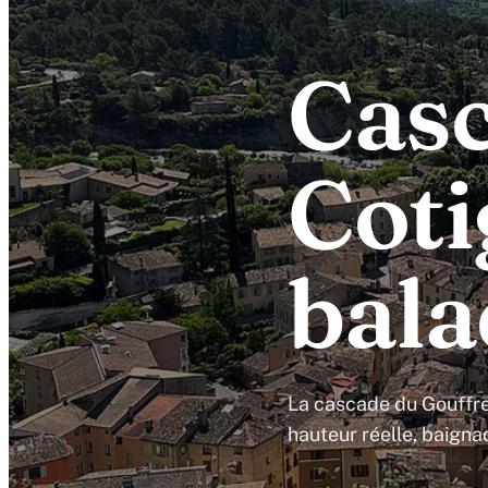
Casc
Coti
bala
La cascade du Gouffre 
hauteur réelle, baignad