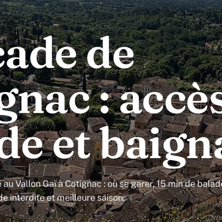
ade de
gnac : accès
de et baign
au Vallon Gaï à Cotignac : où se garer, 15 min de balad
e interdite et meilleure saison.