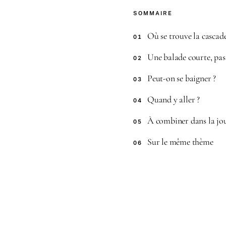
SOMMAIRE
Où se trouve la cascad
01
Une balade courte, pa
02
Peut-on se baigner ?
03
Quand y aller ?
04
À combiner dans la jo
05
Sur le même thème
06