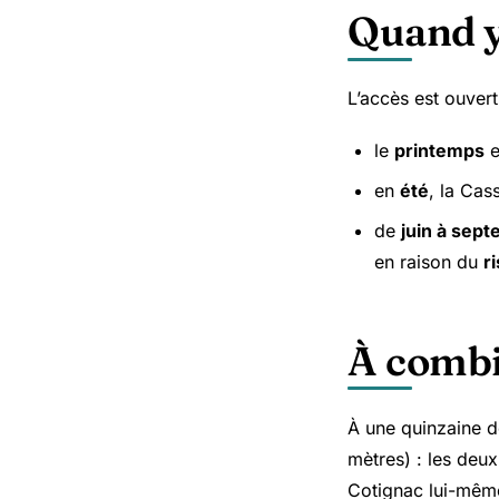
Quand y 
L’accès est ouvert
le
printemps
e
en
été
, la Cas
de
juin à sep
en raison du
r
À combi
À une quinzaine d
mètres) : les deux
Cotignac lui-mêm