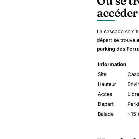
Où se t
accéder
La cascade se situ
départ se trouve
parking des Ferr
Information
Site
Casc
Hauteur
Envi
Accès
Libre
Départ
Park
Balade
~15 