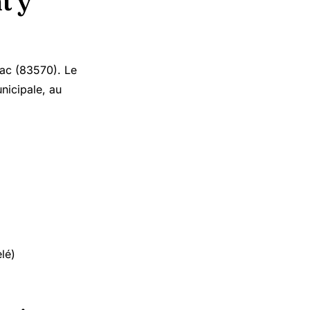
t y
nac (83570). Le
unicipale, au
lé)