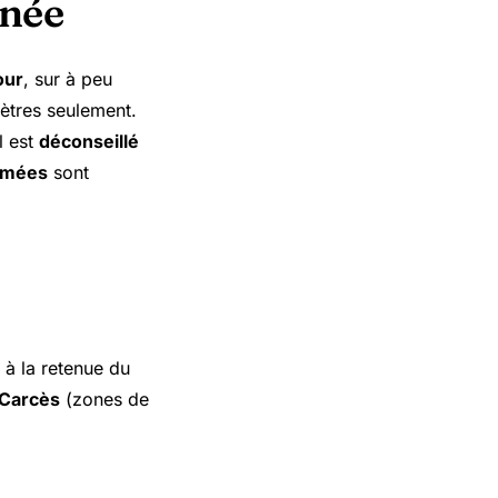
nnée
our
, sur à peu
mètres seulement.
il est
déconseillé
rmées
sont
 à la retenue du
 Carcès
(zones de