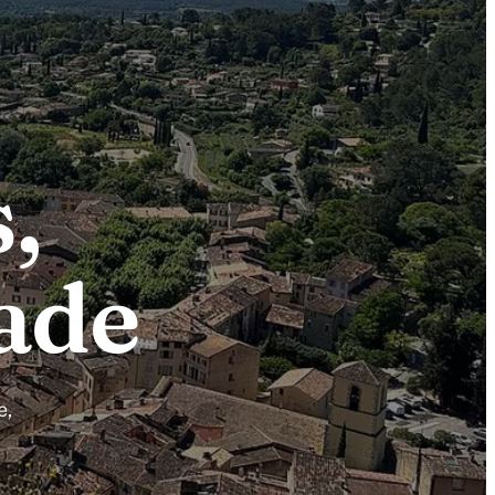
,
ade
e,