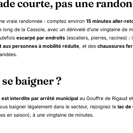
ade courte, pas une rando
d’une vraie randonnée : comptez environ
15 minutes aller-ret
e long de la Cassole, avec un dénivelé d’une vingtaine de 
outefois
escarpé par endroits
(escaliers, pierres, racines) : 
t aux personnes à mobilité réduite
, et des
chaussures fe
andées.
 se baigner ?
est interdite par arrêté municipal
au Gouffre de Rigaud et
vous baigner légalement dans le secteur, rejoignez le
lac de
es en saison), à une vingtaine de minutes.