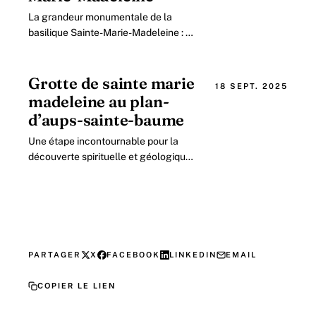
La grandeur monumentale de la
basilique Sainte-Marie-Madeleine : un
trésor gothique en Provence Située
au cœur de Saint-Maximin-la-Sainte-
Baume.
Grotte de sainte marie
18 SEPT. 2025
madeleine au plan-
d’aups-sainte-baume
Une étape incontournable pour la
découverte spirituelle et géologique
en Provence La Grotte de Sainte
Marie-Madeleine, nichée au cœur du
massif.
PARTAGER
X
FACEBOOK
LINKEDIN
EMAIL
COPIER LE LIEN