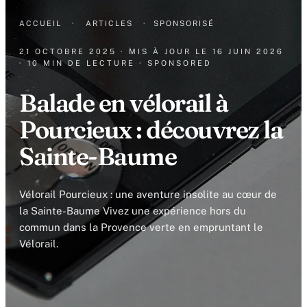
ACCUEIL
·
ARTICLES
·
SPONSORISÉ
21 OCTOBRE 2025
· MIS À JOUR LE
16 JUIN 2026
· 10 MIN DE LECTURE
· SPONSORED
Balade en vélorail à
Pourcieux : découvrez la
Sainte-Baume
Vélorail Pourcieux : une aventure insolite au cœur de
la Sainte-Baume Vivez une expérience hors du
commun dans la Provence verte en empruntant le
Vélorail.