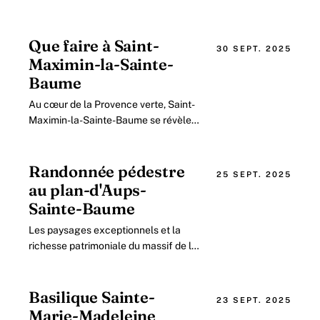
Que faire à Saint-
30 SEPT. 2025
Maximin-la-Sainte-
Baume
Au cœur de la Provence verte, Saint-
Maximin-la-Sainte-Baume se révèle
comme une étape incontournable
pour les amateurs de patrimoine, de
nature.
Randonnée pédestre
25 SEPT. 2025
au plan-d'Aups-
Sainte-Baume
Les paysages exceptionnels et la
richesse patrimoniale du massif de la
Sainte-Baume en 2026 La région du
massif de la Sainte-Baume, située
dans le Var.
Basilique Sainte-
23 SEPT. 2025
Marie-Madeleine