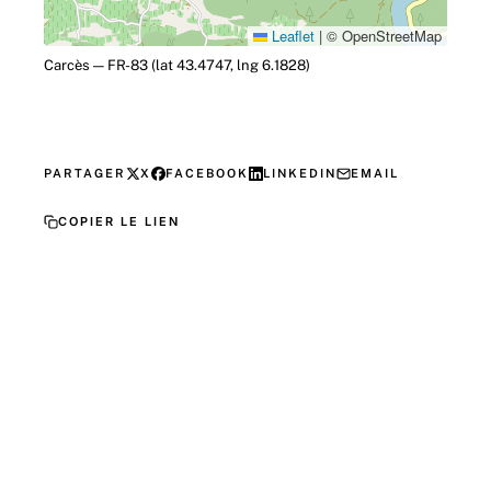
Leaflet
|
© OpenStreetMap
Carcès — FR-83 (lat 43.4747, lng 6.1828)
PARTAGER
X
FACEBOOK
LINKEDIN
EMAIL
COPIER LE LIEN