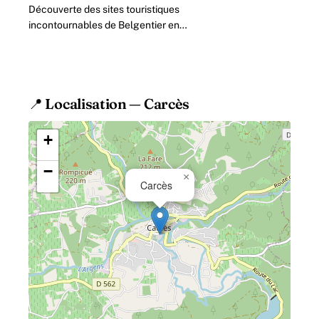
Découverte des sites touristiques
incontournables de Belgentier en
2026 Belgentié, charmant village
provençal niché au cœur du Var, attire
chaque année.
📍 Localisation — Carcès
+
−
×
Carcès