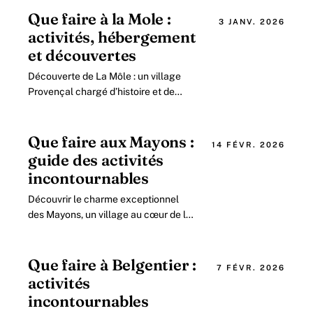
Que faire à la Mole :
3 JANV. 2026
activités, hébergement
et découvertes
Découverte de La Môle : un village
Provençal chargé d’histoire et de
charme en 2026 Situé au cœur de la
région Provence-Alpes-Côte d Azur, La
Môle incarne.
Que faire aux Mayons :
14 FÉVR. 2026
guide des activités
incontournables
Découvrir le charme exceptionnel
des Mayons, un village au cœur de la
forêt des Maures Les Mayons, petit
village provençal niché dans le
département.
Que faire à Belgentier :
7 FÉVR. 2026
activités
incontournables