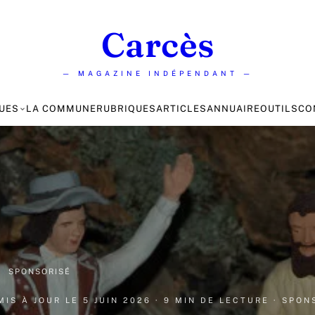
Carcès
— MAGAZINE INDÉPENDANT —
UES
LA COMMUNE
RUBRIQUES
ARTICLES
ANNUAIRE
OUTILS
CO
·
SPONSORISÉ
 MIS À JOUR LE
5 JUIN 2026
· 9 MIN DE LECTURE
· SPON