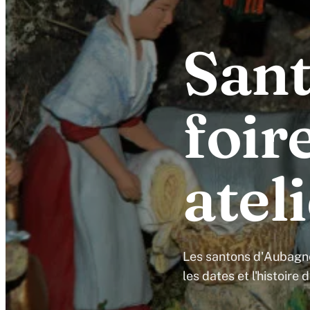
Sant
foir
atel
Les santons d'Aubagne :
les dates et l'histoire