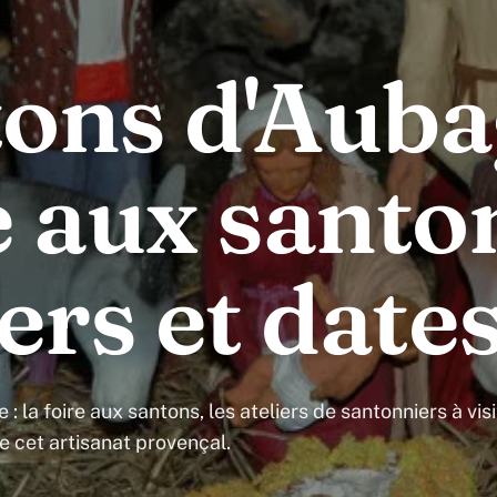
ons d'Auba
e aux santo
iers et date
 la foire aux santons, les ateliers de santonniers à visi
 de cet artisanat provençal.