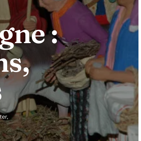
gne :
ns,
s
ter,