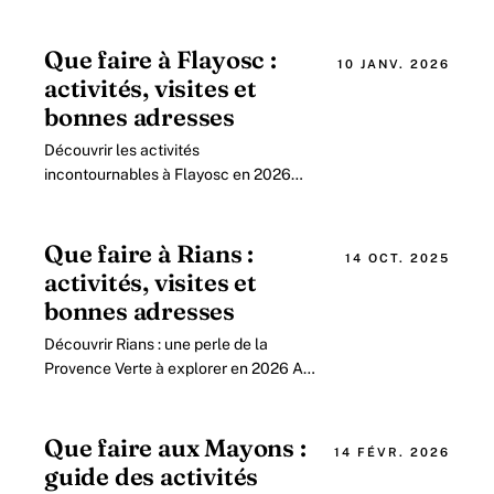
cœur de la Provence verte, Barjols est
un village qui séduit par la richesse.
Que faire à Flayosc :
10 JANV. 2026
activités, visites et
bonnes adresses
Découvrir les activités
incontournables à Flayosc en 2026
pour un séjour mémorable Flayosc,
charmant village provençal situé
dans le département du Var.
Que faire à Rians :
14 OCT. 2025
activités, visites et
bonnes adresses
Découvrir Rians : une perle de la
Provence Verte à explorer en 2026 Au
cœur de la Provence, Rians fascine par
ses paysages variés, son patrimoine
riche.
Que faire aux Mayons :
14 FÉVR. 2026
guide des activités