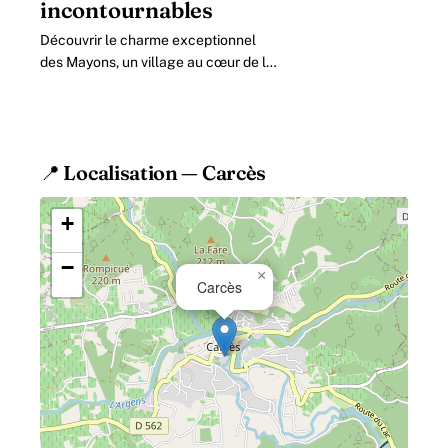
incontournables
Découvrir le charme exceptionnel
des Mayons, un village au cœur de la
forêt des Maures Les Mayons, petit
village provençal niché dans le
département.
📍 Localisation — Carcès
+
−
×
Carcès