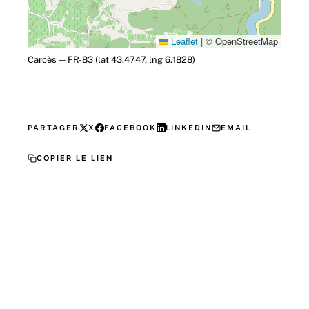
Leaflet
|
© OpenStreetMap
Carcès — FR-83 (lat 43.4747, lng 6.1828)
PARTAGER
X
FACEBOOK
LINKEDIN
EMAIL
COPIER LE LIEN