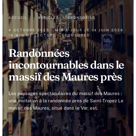
ACCUEIL
·
ARTICLES
·
SPONSORISÉ
4 OCTOBRE 2025
· MIS À JOUR LE
14 JUIN 2026
·
18 MIN DE LECTURE
· SPONSORED
Randonnées
incontournables dans le
massif des Maures près
Les paysages spectaculaires du massif des Maures :
une invitation à la randonnée près de Saint-Tropez Le
massif des Maures, situé dans le Var, est.