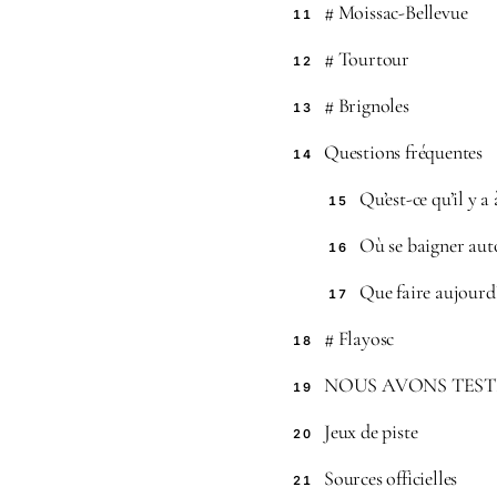
# Moissac-Bellevue
11
# Tourtour
12
# Brignoles
13
Questions fréquentes
14
Qu’est-ce qu’il y a
15
Où se baigner aut
16
Que faire aujourd
17
# Flayosc
18
NOUS AVONS TEST
19
Jeux de piste
20
Sources officielles
21