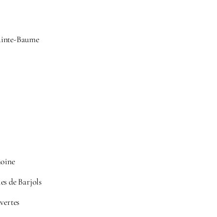
ainte-Baume
moine
es de Barjols
vertes