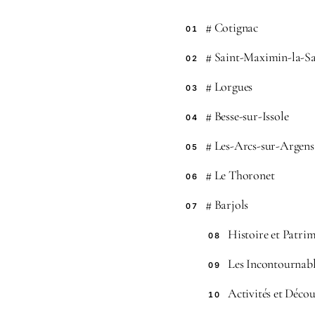
# Cotignac
01
# Saint-Maximin-la-S
02
# Lorgues
03
# Besse-sur-Issole
04
# Les-Arcs-sur-Argens
05
# Le Thoronet
06
# Barjols
07
Histoire et Patri
08
Les Incontournabl
09
Activités et Décou
10