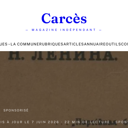
Carcès
— MAGAZINE INDÉPENDANT —
UES
LA COMMUNE
RUBRIQUES
ARTICLES
ANNUAIRE
OUTILS
CO
·
SPONSORISÉ
MIS À JOUR LE
7 JUIN 2026
· 22 MIN DE LECTURE
· SPO