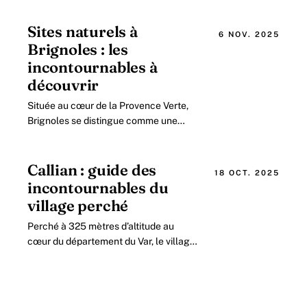
Var en 2026 Située à seulement 13
kilomètres.
Sites naturels à
6 NOV. 2025
Brignoles : les
incontournables à
découvrir
Située au cœur de la Provence Verte,
Brignoles se distingue comme une
porte d’entrée accessible vers des
paysages naturels d’exception, alliant
patrimoine.
Callian : guide des
18 OCT. 2025
incontournables du
village perché
Perché à 325 mètres d’altitude au
cœur du département du Var, le village
de Callian incarne l’âme authentique
de la Provence.