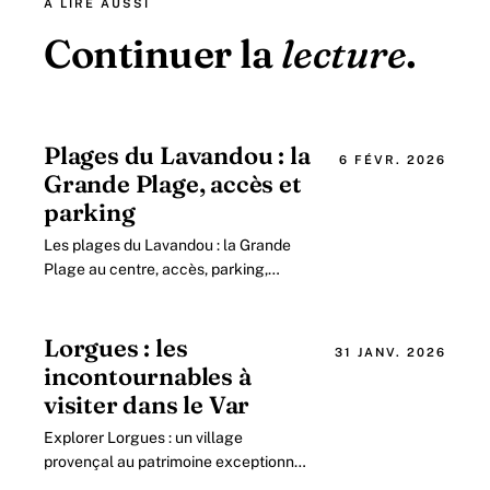
À LIRE AUSSI
Continuer la
lecture
.
Plages du Lavandou : la
6 FÉVR. 2026
Grande Plage, accès et
parking
Les plages du Lavandou : la Grande
Plage au centre, accès, parking,
services et baignade, plus les criques
voisines à rejoindre à pied.
Lorgues : les
31 JANV. 2026
incontournables à
visiter dans le Var
Explorer Lorgues : un village
provençal au patrimoine exceptionnel
et aux paysages enchanteurs dans le