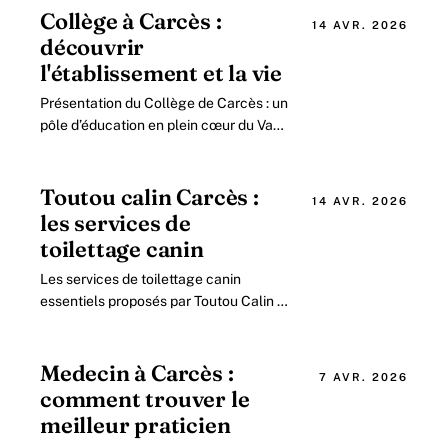
de Carcès joue.
Collège à Carcès :
14 AVR. 2026
découvrir
l'établissement et la vie
Présentation du Collège de Carcès : un
pôle d’éducation en plein cœur du Var
en 2026 Installé dans la charmante
commune de Carcès, ce collège
public.
Toutou calin Carcès :
14 AVR. 2026
les services de
toilettage canin
Les services de toilettage canin
essentiels proposés par Toutou Calin à
Carcès Le salon de toilettage Toutou
Calin, situé dans le charmant quartier.
Medecin à Carcès :
7 AVR. 2026
comment trouver le
meilleur praticien