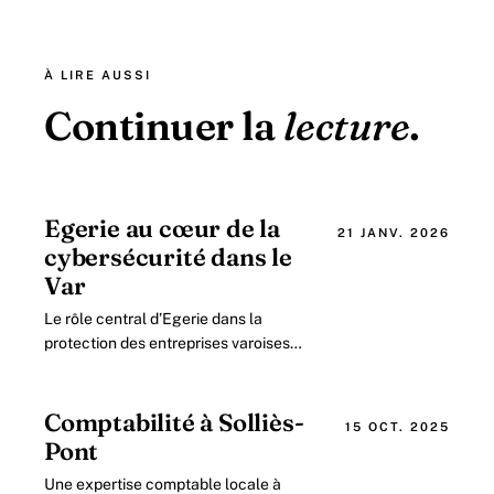
À LIRE AUSSI
Continuer la
lecture
.
Egerie au cœur de la
21 JANV. 2026
cybersécurité dans le
Var
Le rôle central d’Egerie dans la
protection des entreprises varoises
face aux cyberattaques Les
entreprises du Var, secteur dynamique
et tourné.
Comptabilité à Solliès-
15 OCT. 2025
Pont
Une expertise comptable locale à