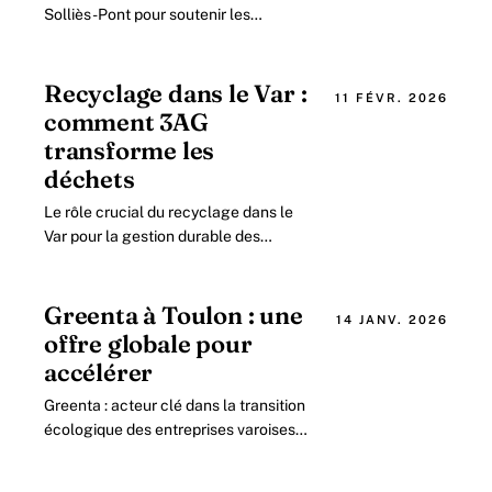
Solliès-Pont pour soutenir les
entreprises de la région En plein cœur
du Var, votre entreprise doit faire face.
Recyclage dans le Var :
11 FÉVR. 2026
comment 3AG
transforme les
déchets
Le rôle crucial du recyclage dans le
Var pour la gestion durable des
déchets Le département du Var, situé
dans le sud-est de la France,
manifeste.
Greenta à Toulon : une
14 JANV. 2026
offre globale pour
accélérer
Greenta : acteur clé dans la transition
écologique des entreprises varoises à
Toulon Depuis plusieurs années, la
ville de Toulon se positionne comme.