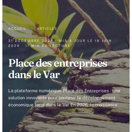
ACCUEIL
·
ARTICLES
31 DÉCEMBRE 2025
· MIS À JOUR LE
18 JUIN
2026
· 11 MIN DE LECTURE
Place des entreprises
dans le Var
La plateforme numérique Place des Entreprises : une
solution innovante pour soutenir le développement
économique local dans le Var En 2026, la croissance.