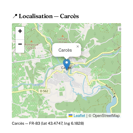
📍 Localisation — Carcès
+
−
×
Carcès
Leaflet
|
© OpenStreetMap
Carcès — FR-83 (lat 43.4747, lng 6.1828)