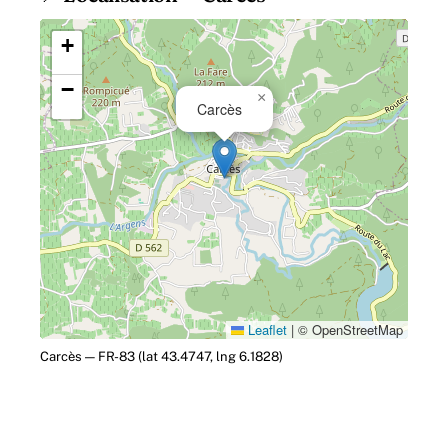
+
−
×
Carcès
Leaflet
|
© OpenStreetMap
Carcès — FR-83 (lat 43.4747, lng 6.1828)