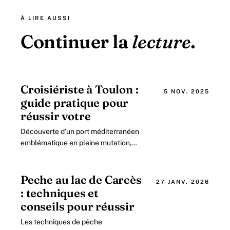
À LIRE AUSSI
Continuer la
lecture
.
Croisiériste à Toulon :
5 NOV. 2025
guide pratique pour
réussir votre
Découverte d’un port méditerranéen
emblématique en pleine mutation,
Toulon se positionne en 2026 comme
une étape incontournable pour les
amateurs.
Peche au lac de Carcès
27 JANV. 2026
: techniques et
conseils pour réussir
Les techniques de pêche