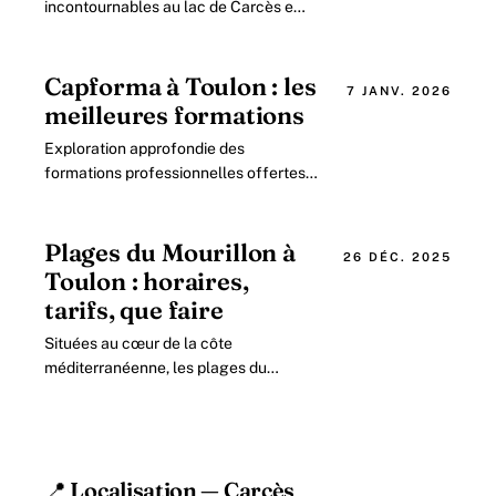
incontournables au lac de Carcès en
2026 Le lac de Carcès, avec ses 99
hectares d’eau douce, est un site
privilégié pour tous.
Capforma à Toulon : les
7 JANV. 2026
meilleures formations
Exploration approfondie des
formations professionnelles offertes
par Capforma à Toulon en 2026 Dans
un contexte où la demande en
compétences.
Plages du Mourillon à
26 DÉC. 2025
Toulon : horaires,
tarifs, que faire
Situées au cœur de la côte
méditerranéenne, les plages du
Mourillon à Toulon attirent chaque
année des milliers de visiteurs en
quête de détente.
📍 Localisation — Carcès